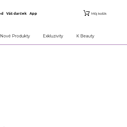
od
Váš darček
App
Môj košík
Nové Produkty
Exkluzivity
K Beauty