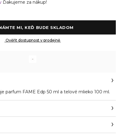
ov
Ďakujeme za nákup!
 OZNÁMTE MI, KEĎ BUDE SKLADOM 
 Ověřit dostupnost v prodejně 
je parfum FAME Edp 50 ml a telové mlieko 100 ml.