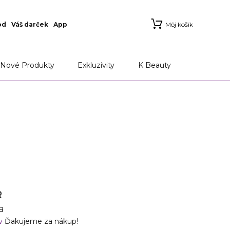
od
Váš darček
App
Môj košík
Nové Produkty
Exkluzivity
K Beauty
R
a
ov
Ďakujeme za nákup!