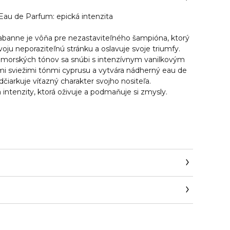
 Eau de Parfum: epická intenzita
banne je vôňa pre nezastaviteľného šampióna, ktorý
voju neporaziteľnú stránku a oslavuje svoje triumfy.
 morských tónov sa snúbi s intenzívnym vanilkovým
i sviežimi tónmi cyprusu a vytvára nádherný eau de
iarkuje víťazný charakter svojho nositeľa.
intenzity, ktorá oživuje a podmaňuje si zmysly.