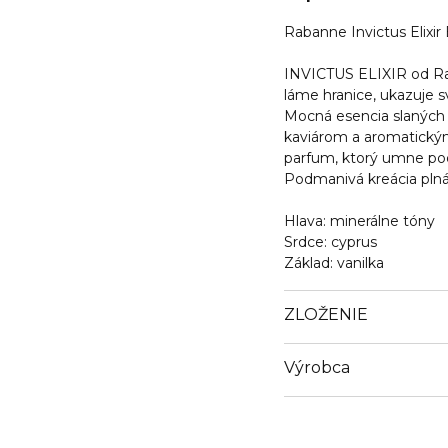
Rabanne Invictus Elixir
INVICTUS ELIXIR od Ra
láme hranice, ukazuje s
Mocná esencia slaných
kaviárom a aromatickým
parfum, ktorý umne podč
Podmanivá kreácia plná 
Hlava: minerálne tóny
Srdce: cyprus
Základ: vanilka
ZLOŽENIE
Výrobca
Email
www.rabanne.com