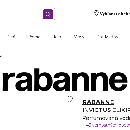
Vyhľadať obch
Pleť
Líčenie
Telo
Vlasy
Pre Mužov
a
RABANNE
INVICTUS ELIXI
Parfumovaná vod
43 vernostných bod