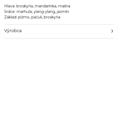
Hlava: broskyňa, mandarínka, malina
Srdce: marhuľa, ylang-ylang, jazmín
Základ: pižmo, pačuli, broskyňa
Výrobca
Email
www.rabanne.com