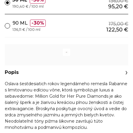
136,00 €
95,20 €
190,40 € / 100 ml
90 ML
30%
175,00 €
122,50 €
136,11 € / 100 ml
Popis
Oslava šesťdesiatich rokov legendárneho remesla Rabanne
s limitovanou edíciou vône, ktorá symbolizuje luxus a
sebavedomie: Million Gold for Her Pure Diamonds je ako
šialený šperk a je žiarivou kreáciou plnou ženskosti a čistej
extravagancie. Broskyňa poskytuje ovocný úvod a vedie do
srdca zmyselného jazmínu a jemných bielych kvetov.
Neodolateľné tóny pižma šikovne završujú túto
mnohotvárnu a podmanivú kompozíciu.