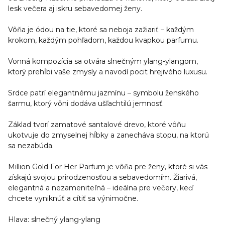
lesk večera aj iskru sebavedomej ženy.
Vôňa je ódou na tie, ktoré sa neboja zažiariť – každým
krokom, každým pohľadom, každou kvapkou parfumu.
Vonná kompozícia sa otvára slnečným ylang-ylangom,
ktorý prehĺbi vaše zmysly a navodí pocit hrejivého luxusu.
Srdce patrí elegantnému jazmínu – symbolu ženského
šarmu, ktorý vôni dodáva ušľachtilú jemnosť.
Základ tvorí zamatové santalové drevo, ktoré vôňu
ukotvuje do zmyselnej hĺbky a zanecháva stopu, na ktorú
sa nezabúda.
Million Gold For Her Parfum je vôňa pre ženy, ktoré si vás
získajú svojou prirodzenosťou a sebavedomím. Žiarivá,
elegantná a nezameniteľná – ideálna pre večery, keď
chcete vyniknúť a cítiť sa výnimočne.
Hlava:
slnečný ylang-ylang