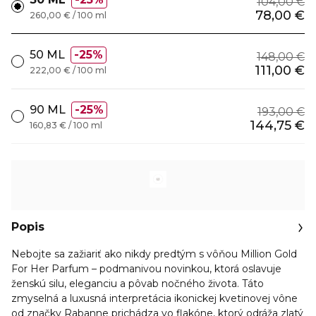
104,00 €
78,00 €
260,00 € / 100 ml
50 ML
25%
148,00 €
111,00 €
222,00 € / 100 ml
90 ML
25%
193,00 €
144,75 €
160,83 € / 100 ml
Popis
Nebojte sa zažiariť ako nikdy predtým s vôňou Million Gold
For Her Parfum – podmanivou novinkou, ktorá oslavuje
ženskú silu, eleganciu a pôvab nočného života. Táto
zmyselná a luxusná interpretácia ikonickej kvetinovej vône
od značky Rabanne prichádza vo flakóne, ktorý odráža zlatý