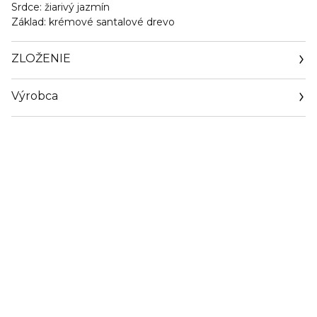
Srdce:
žiarivý jazmín
Základ:
krémové santalové drevo
ZLOŽENIE
Výrobca
Email
http://www.rabanne.com/