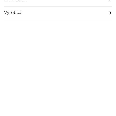
Výrobca
Email
www.rabanne.com