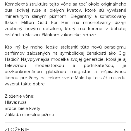
Komplexná štruktúra tejto vône sa točí okolo originálneho
dua iskrivej ruže a bielych kvetov, ktoré sú vyvážené
minerálnym slaným pižmom. Elegantný a sofistikovaný
flakón Million Gold For Her má mnohotvárny dizajn
zdobený novým detailom, ktorý má korene v bohatej
histórii La Maison: článkom z ikonickej reťaze.
Kto iný by mohol lepšie stelesniť túto novú paradigmu
parfémov založených
na symbolickej ženskosti
ako
Gigi
Hadid
? Najvplyvnejšia modelka svojej generácie, ktorá je aj
televíznou moderátorkou a podnikateľkou, je
bezkonkurenčnou globálnou megastar a inšpiratívnou
ikonou pre ženy na celom svete.Malo by to stáť miliardu,
vyzerat takto dobre!
Zloženie vône:
Hlava:
ruža
Srdce:
biele kvety
Základ:
minerálne pižmo
ZLOŽENIE