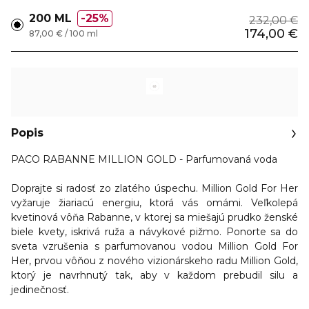
200 ML
25%
232,00 €
174,00 €
87,00 € / 100 ml
Popis
PACO RABANNE MILLION GOLD - Parfumovaná voda
Doprajte si radosť zo zlatého úspechu.
Million Gold For Her
vyžaruje žiariacú energiu, ktorá vás omámi. Veľkolepá
kvetinová vôňa Rabanne, v ktorej sa miešajú prudko ženské
biele kvety, iskrivá ruža a návykové pižmo. Ponorte sa do
sveta vzrušenia s parfumovanou vodou Million Gold For
Her, prvou vôňou z nového vizionárskeho radu Million Gold,
ktorý je navrhnutý tak, aby
v každom prebudil silu a
jedinečnosť.