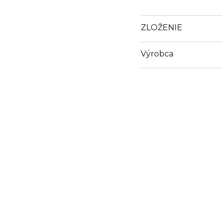
ZLOŽENIE
Výrobca
Email
www.rabanne.com