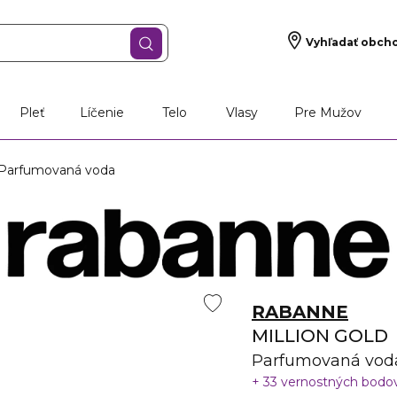
Vyhľadať obch
š darček
Vône
Starostlivosť o pleť
Líčen
Pleť
Líčenie
Telo
Vlasy
Pre Mužov
Parfumovaná voda
RABANNE
MILLION GOLD
Parfumovaná vod
33 vernostných bodo