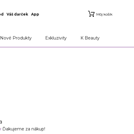
od
Váš darček
App
Môj košík
ie
Aplikácia Marionnaud
Možnosti doručenia a
Nové Produkty
Exkluzivity
K Beauty
a
v
Ďakujeme za nákup!