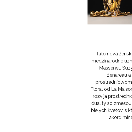
Táto nová ženská
medzinárodne uzná
Massenet, Suzy
Benareau a
prostredníctvom
Floral od La Maiso
rozvíja prostredn
duality so zmesou 
bielych kvetov, s k
akord min