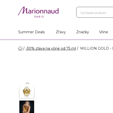
Vernostný Program
Vá
Vyhľadať obchod
Summer Deals
Zl'avy
Značky
Vône
-30% zľava na vône od 75 ml
MILLION GOLD - 