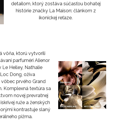
detailom, ktorý zostáva súčasťou bohatej
histórie značky La Maison: článkom z
ikonickej reťaze.
 vôňa, ktorú vytvorili
vaní parfuméri Alienor
 Le Helley, Nathalie
 Loc Dong, ožíva
 vôbec prvého Grand
n. Komplexná textúra sa
íctvom novej prevratnej
iskrivej ruže a ženských
torými kontrastuje slaný
erálneho pižma.