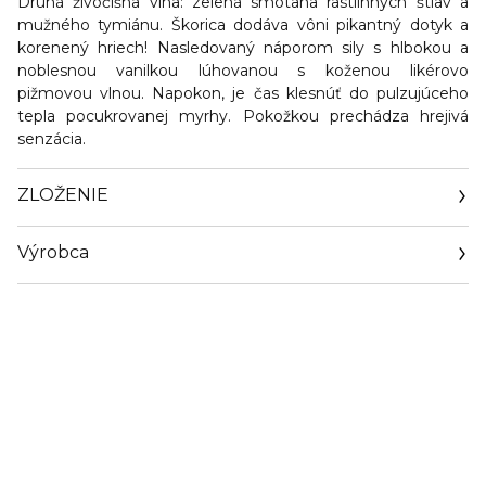
Druhá živočíšna vlna: zelená smotana rastlinných štiav a
mužného tymiánu. Škorica dodáva vôni pikantný dotyk a
korenený hriech! Nasledovaný náporom sily s hlbokou a
noblesnou vanilkou lúhovanou s koženou likérovo
pižmovou vlnou. Napokon, je čas klesnúť do pulzujúceho
tepla pocukrovanej myrhy. Pokožkou prechádza hrejivá
senzácia.
ZLOŽENIE
Výrobca
Email
www.rabanne.com