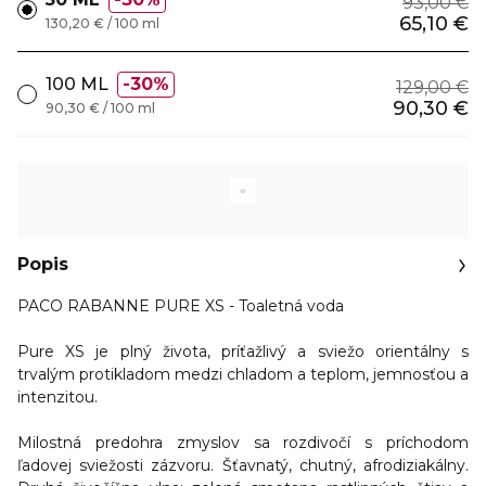
93,00 €
65,10 €
130,20 € / 100 ml
100 ML
30%
129,00 €
90,30 €
90,30 € / 100 ml
Popis
PACO RABANNE PURE XS - Toaletná voda
Pure XS je
plný života, príťažlivý a sviežo orientálny s
trvalým protikladom medzi chladom a teplom, jemnosťou a
intenzitou.
Milostná predohra zmyslov sa rozdivočí s príchodom
ľadovej sviežosti zázvoru. Šťavnatý, chutný, afrodiziakálny.