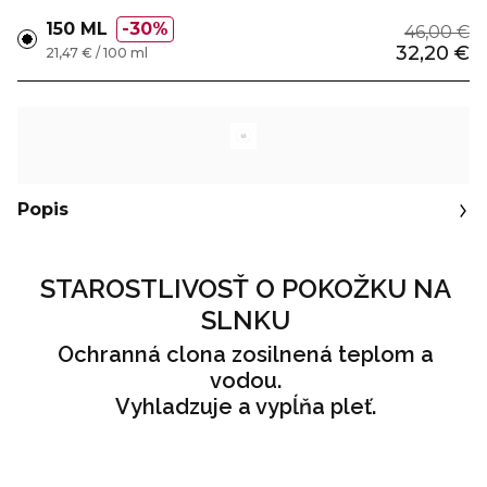
150 ML
30%
46,00 €
32,20 €
21,47 € / 100 ml
Popis
STAROSTLIVOSŤ O POKOŽKU NA
SLNKU
Ochranná clona zosilnená teplom a
vodou.
Vyhladzuje a vypĺňa pleť.