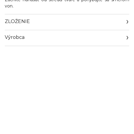
von.
ZLOŽENIE
Výrobca
Email
sisley.czechrep@sisley.fr