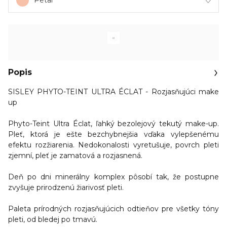
Petal
Popis
SISLEY PHYTO-TEINT ULTRA ÉCLAT - Rozjasňujúci make
up
Phyto-Teint Ultra Éclat, ľahký bezolejový tekutý make-up.
Pleť, ktorá je ešte bezchybnejšia vďaka vylepšenému
efektu rozžiarenia. Nedokonalosti vyretušuje, povrch pleti
zjemní, pleť je zamatová a rozjasnená.
Deň po dni minerálny komplex pôsobí tak, že postupne
zvyšuje prirodzenú žiarivosť pleti.
Paleta prírodných rozjasňujúcich odtieňov pre všetky tóny
pleti, od bledej po tmavú.