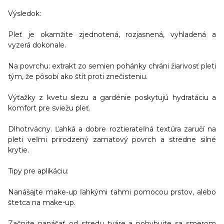
Výsledok:
Pleť je okamžite zjednotená, rozjasnená, vyhladená a
vyzerá dokonale.
Na povrchu: extrakt zo semien pohánky chráni žiarivosť pleti
tým, že pôsobí ako štít proti znečisteniu.
Výťažky z kvetu slezu a gardénie poskytujú hydratáciu a
komfort pre sviežu pleť.
Dlhotrvácny. Ľahká a dobre roztierateľná textúra zaručí na
pleti veľmi prirodzený zamatový povrch a stredne silné
krytie.
Tipy pre aplikáciu:
Nanášajte make-up ľahkými ťahmi pomocou prstov, alebo
štetca na make-up.
Začnite nanášať od stredu tváre a pohybujte sa smerom