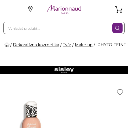
Dekoratívna kozmetika
Tvár
Make-up
PHYTO-TEINT U