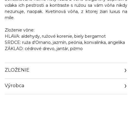
vďaka ich pestrosti a kontraste s ružou sa vám vôňa nikdy
nezunuje, naopak. Kvetinová vôňa, z ktorej žiari luxus na
míle.
Zloženie vône:
HLAVA:
aldehydy, ružové korenie, biely bergamot
SRDCE:
ruža d'Ornano, jazmín, peónia, konvalinka, angelika
ZÁKLAD:
cédrové drevo, jantár, pižmo
ZLOŽENIE
Výrobca
Email
sisley.czechrep@sisley.fr