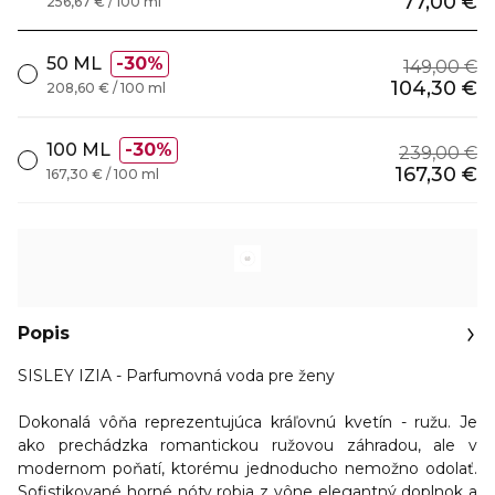
77,00 €
256,67 € / 100 ml
50 ML
30%
149,00 €
104,30 €
208,60 € / 100 ml
100 ML
30%
239,00 €
167,30 €
167,30 € / 100 ml
Popis
SISLEY IZIA - Parfumovná voda pre ženy
Dokonalá vôňa reprezentujúca
kráľovnú kvetín - ružu
. Je
ako prechádzka romantickou ružovou záhradou, ale
v
modernom poňatí
, ktorému jednoducho nemožno odolať.
Sofistikované horné nóty
robia z vône elegantný doplnok a