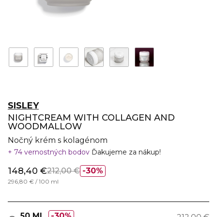
SISLEY
NIGHTCREAM WITH COLLAGEN AND
WOODMALLOW
Nočný krém s kolagénom
74 vernostných bodov
Ďakujeme za nákup!
148,40 €
212,00 €
30%
296,80 € / 100 ml
50 ML
30%