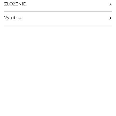
ZLOŽENIE
Výrobca
Email
sisley.czechrep@sisley.fr