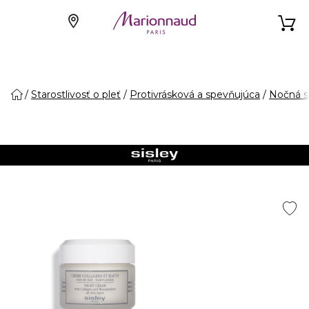
Starostlivosť o pleť
Protivrásková a spevňujúca
Nočná st