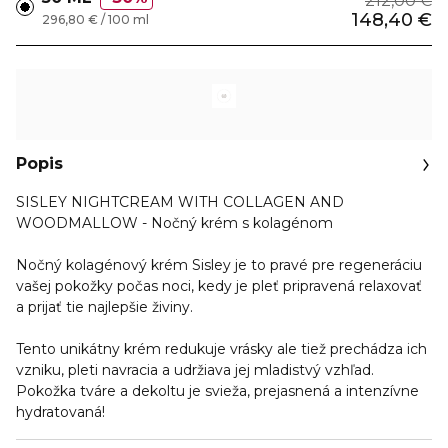
212,00 €
148,40 €
296,80 € / 100 ml
Popis
SISLEY NIGHTCREAM WITH COLLAGEN AND
WOODMALLOW - Nočný krém s kolagénom
Nočný
kolagénový krém Sisley
je
to pravé pre regeneráciu
vašej pokožky
počas noci, kedy je pleť pripravená relaxovať
a prijať tie najlepšie živiny.
Tento
unikátny krém redukuje vrásky
ale tiež prechádza ich
vzniku, pleti navracia a udržiava jej mladistvý vzhľad.
Pokožka
tváre a dekoltu
je svieža, prejasnená a intenzívne
hydratovaná!