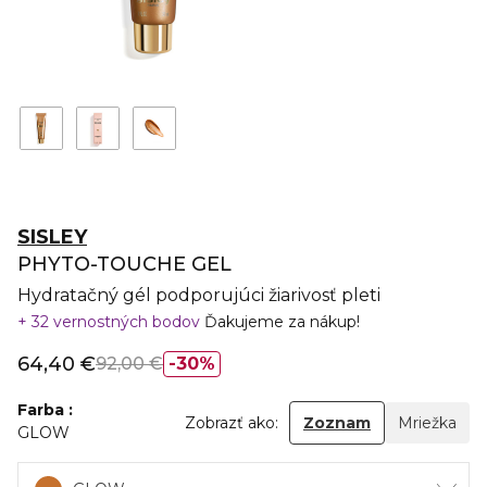
SISLEY
PHYTO-TOUCHE GEL
Hydratačný gél podporujúci žiarivosť pleti
32 vernostných bodov
Ďakujeme za nákup!
64,40 €
92,00 €
30%
Farba
Zobrazť ako:
Zoznam
Mriežka
GLOW