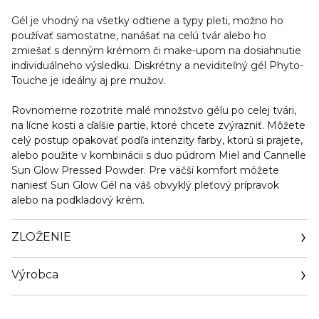
Gél je vhodný na všetky odtiene a typy pleti, možno ho
používať samostatne, nanášať na celú tvár alebo ho
zmiešať s denným krémom či make-upom na dosiahnutie
individuálneho výsledku. Diskrétny a neviditeľný gél Phyto-
Touche je ideálny aj pre mužov.
Rovnomerne rozotrite malé množstvo gélu po celej tvári,
na lícne kosti a ďalšie partie, ktoré chcete zvýrazniť. Môžete
celý postup opakovať podľa intenzity farby, ktorú si prajete,
alebo použite v kombinácii s duo púdrom Miel and Cannelle
Sun Glow Pressed Powder. Pre väčší komfort môžete
naniesť Sun Glow Gél na váš obvyklý pleťový prípravok
alebo na podkladový krém.
ZLOŽENIE
Výrobca
Email
sisley.czechrep@sisley.fr