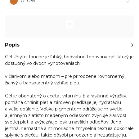
GLOW
Popis
Gél Phyto-Touche je ľahký, hodvábne tónovaný gél, ktorý je
dostupný vo dvoch vyhotoveniach:
v žiarivom alebo matnom – pre prirodzene rovnomerný,
žiarivý a transparentný vzhľad pleti.
Gél je obohatený o acetát vitamínu E a rastlinné výťažky,
pomáha chrániť pleť a zároveň predlžuje jej hydratáciu
a vaše opálenie. Vďaka pigmentom odrážajúcim svetlo
a jemným zlatisto medeným odleskom zvyšuje žiarivosť
svetlej pleti a zvýrazňuje lesk tmavších odtieňov. Jeho
jemná, nemastná a mimoriadne zmyselná textúra dokonale
splynie s pleťou, takže pôsobí prirodzene a nezaťažuje ju.