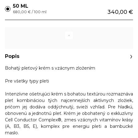
50 ML
340,00 €
680,00 € / 100 ml
Popis
Bohatý pleťový krém s vzácnym zložením
Pre všetky typy pleti
Intenzívne ošetrujúci krém s bohatou textúrou rozmaznáva
pleť kombináciou tých najcennejších aktívnych zložiek,
pričom jej dodáva oddýchnutý, svieži vzhľad. Pre hladkú,
obnovenú a jednotnú pleť. Krém je obohatený o exkluzívny
Cell Conductor Complex®, zmes vzácnych vitamínov krásy
(A, B3, B5, E), komplex pre energiu pleti a bambucké
maslo.