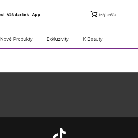
od
Váš darček
App
Môj košík
Nové Produkty
Exkluzivity
K Beauty