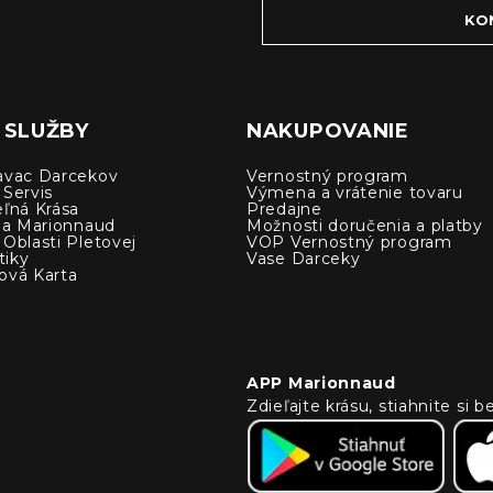
KO
 SLUŽBY
NAKUPOVANIE
avac Darcekov
Vernostný program
 Servis
Výmena a vrátenie tovaru
eľná Krása
Predajne
cia Marionnaud
Možnosti doručenia a platby
Oblasti Pletovej
VOP Vernostný program
iky
Vase Darceky
ová Karta
APP Marionnaud
Zdieľajte krásu, stiahnite si