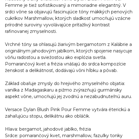
Femme je tiež sofistikovaný a mimoriadne elegantný. V
srdci vône sa objavujú fascinujúce tóny mäkkých penových
cukríkov Marshmallow, ktorých sladkosť umocňujú vzácne
prírodné suroviny vyvolávajúce príťažlivý kontrast
rafinovanej zmyselnosti.
Vrchné tóny sa ohlasujú žiarivým bergamotom z Kalábrie a
originálnym jahodovým jablkom, ktorých spojenie nasycuje
vôňu radosťou a sviežosťou ako explózia svetla.
Pomarančový kvet a frézia vnášajú do srdca kompozície
ženskosť a delikátnosť, dodávajú vôni hĺbku a pôvab.
Základ obaľuje zmysly do hrejivého zmyselného objatia:
vanilka z Madagaskaru a pižmo zvýrazňujú gurmánsky
aspekt vône, umocňujú jej zvodnú a nezabudnuteľnú auru.
Versace Dylan Blush Pink Pour Femme vytvára éterickú a
zahaľujúcu stopu, delikátnu ako obláčik.
Hlava:
bergamot, jahodové jablko, frézia
Srdce:
pomarančový kvet, marshmallow, fazuľky tonky