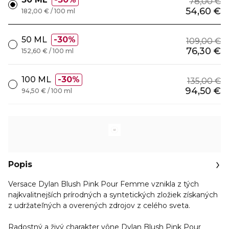
78,00 €
54,60 €
182,00 € / 100 ml
50 ML
30%
109,00 €
76,30 €
152,60 € / 100 ml
100 ML
30%
135,00 €
94,50 €
94,50 € / 100 ml
Popis
Versace Dylan Blush Pink Pour Femme vznikla z tých
najkvalitnejších prírodných a syntetických zložiek získaných
z udržateľných a overených zdrojov z celého sveta.
Radostný a živý charakter vône Dylan Blush Pink Pour