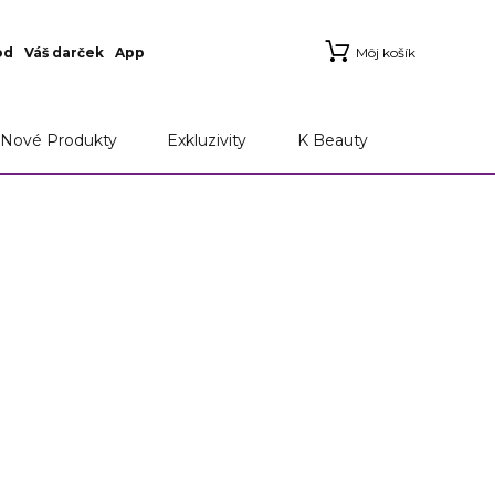
od
Váš darček
App
Môj košík
Nové Produkty
Exkluzivity
K Beauty