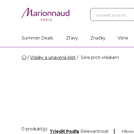
Summer Deals
Zl'avy
Značky
Vône
Vrásky a unavená pleť
Séra proti vráskam
0 Zobrazené produkty
0 produkt(y)
Triediť Podľa
Relevantnosť
Filtro