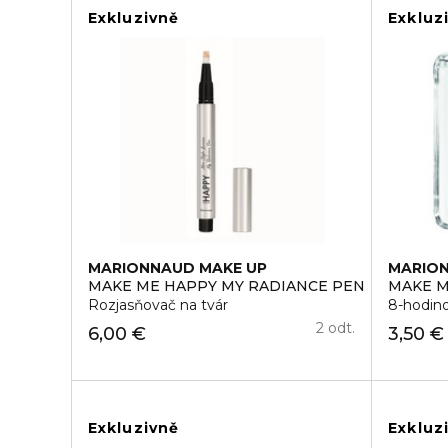
Exkluzivně
Exkluz
MARIONNAUD MAKE UP
MARION
MAKE ME HAPPY MY RADIANCE PEN
MAKE M
Rozjasňovač na tvár
8-hodino
2 odt.
6,00 €
3,50 €
Exkluzivně
Exkluz