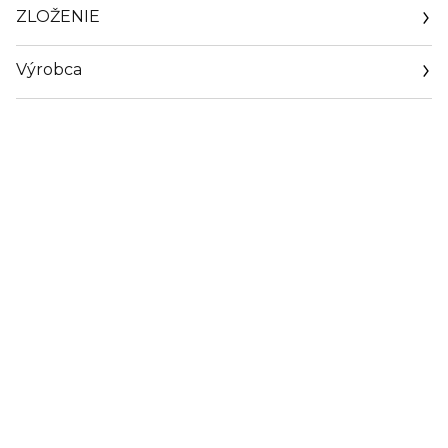
ZLOŽENIE
Výrobca
Email
info@loreal.sk