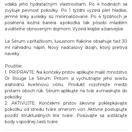
vďaka jeho hydratačným vlastnostiam. Po 4 hodinách sa
zvyšuje pevnosť pokožky. Po 1 týždni vyzerá pleť hladšie,
jemné linky a vrásky sú minimalizované. Po 4 týždňoch je
posilnená kožná bariéra a pokožka tak pôsobí mladším
a viditeľne obnoveným dojmom. Vyzerá krajšie a žiarivejšie.
Le Sérum v príťažlivom, luxusnom flakóne obsahuje tiež 30
ml náhradnú náplň. Nový nadčasový dizajn, ktorý pretrvá
naveky.
Použitie:
1. PRIPRAVTE: Na končeky prstov aplikujte malé množstvo
Or Rouge Le Sérum. Pritom si vychutnajte jeho sviežu
a lahodnú kvetinovú vôňu. Produkt rozohrejte medzi
prstami oboch rúk. Sérum aplikujte na tvár a vmasírujte do
pokožky.
2. AKTIVUJTE: Končekmi prstov šikovne poklepkávajte
pokožku od stredu tváre smerom von. Aktívne postupujte
pozdĺž štrukturálnych línií tváre. Posúvajte sa a stláčajte
body v spodnej časti tváre.