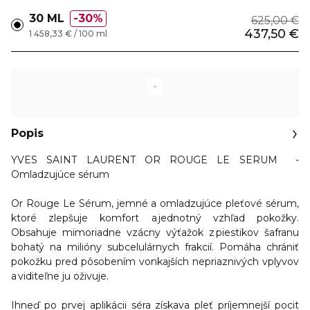
30 ML
30%
625,00 €
437,50 €
1 458,33 € / 100 ml
Popis
YVES SAINT LAURENT OR ROUGE LE SERUM -
Omladzujúce sérum
Or Rouge Le Sérum,
jemné a omladzujúce pleťové sérum,
ktoré zlepšuje komfort a jednotný vzhľad pokožky.
Obsahuje mimoriadne vzácny výťažok z piestikov šafranu
bohatý na milióny subcelulárnych frakcií. Pomáha chrániť
pokožku pred pôsobením vonkajších nepriaznivých vplyvov
a viditeľne ju oživuje.
Ihneď po prvej aplikácii séra získava pleť príjemnejší pocit