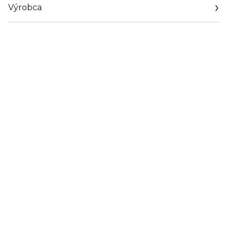
Výrobca
Email
frederic@angel-cosmetics.com +33 6 08 49 93 25