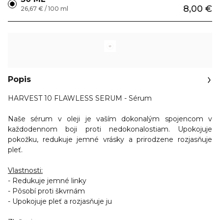
8,00 €
26,67 € / 100 ml
Popis
HARVEST 10 FLAWLESS SERUM - Sérum
Naše sérum v oleji je vaším dokonalým spojencom v
každodennom boji proti nedokonalostiam.
Upokojuje
pokožku, redukuje jemné vrásky a prirodzene rozjasňuje
pleť.
Vlastnosti:
- Redukuje jemné linky
- Pôsobí proti škvrnám
- Upokojuje pleť a rozjasňuje ju