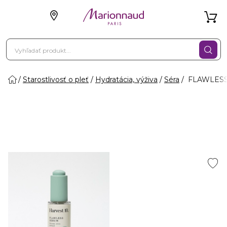
Starostlivosť o pleť
Hydratácia, výživa
Séra
FLAWLESS