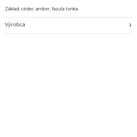
Základ
: céder, amber, fazuľa tonka
Výrobca
Email
info@loreal.sk