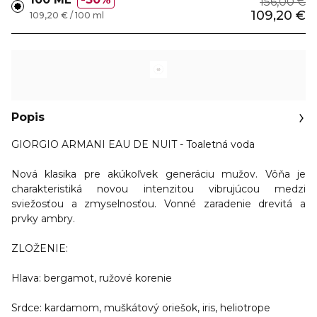
156,00 €
109,20 €
109,20 € / 100 ml
Popis
GIORGIO ARMANI EAU DE NUIT - Toaletná voda
Nová klasika pre akúkoľvek generáciu mužov. Vôňa je
charakteristiká novou intenzitou vibrujúcou medzi
sviežosťou a zmyselnosťou. Vonné zaradenie drevitá a
prvky ambry.
ZLOŽENIE:
Hlava
: bergamot, ružové korenie
Srdce
: kardamom, muškátový oriešok, iris, heliotrope