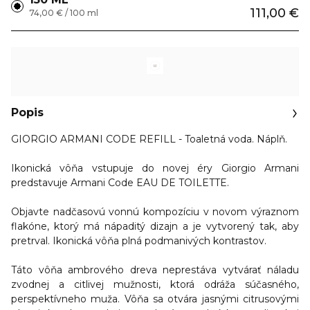
111,00 €
74,00 € / 100 ml
Popis
GIORGIO ARMANI CODE REFILL - Toaletná voda. Náplň.
Ikonická vôňa vstupuje do novej éry Giorgio Armani
predstavuje Armani Code EAU DE TOILETTE.
Objavte nadčasovú vonnú kompozíciu v novom výraznom
flakóne, ktorý má nápaditý dizajn a je vytvorený tak, aby
pretrval.
Ikonická vôňa plná podmanivých kontrastov.
Táto
vôňa ambrového dreva
neprestáva vytvárať náladu
zvodnej a citlivej mužnosti, ktorá odráža súčasného,
perspektívneho muža. Vôňa sa otvára jasnými
citrusovými