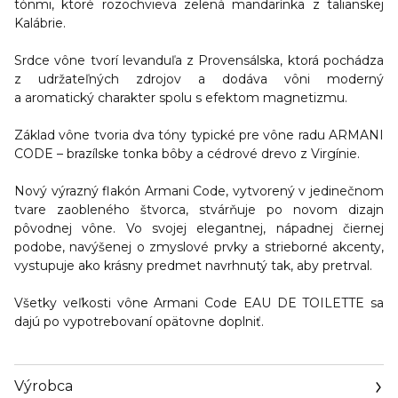
tónmi
, ktoré rozochvieva zelená mandarínka z talianskej
Kalábrie.
Srdce vône tvorí
levanduľa
z Provensálska, ktorá pochádza
z udržateľných zdrojov a dodáva vôni moderný
a aromatický charakter spolu s efektom magnetizmu.
Základ vône tvoria dva tóny typické pre vône radu ARMANI
CODE –
brazílske tonka bôby a cédrové drevo z Virgínie.
Nový výrazný flakón Armani Code, vytvorený v jedinečnom
tvare zaobleného štvorca, stvárňuje po novom dizajn
pôvodnej vône. Vo svojej elegantnej, nápadnej čiernej
podobe, navýšenej o zmyslové prvky a strieborné akcenty,
vystupuje ako krásny predmet navrhnutý tak, aby pretrval.
Všetky veľkosti vône Armani Code EAU DE TOILETTE sa
dajú po vypotrebovaní opätovne doplniť.
Výrobca