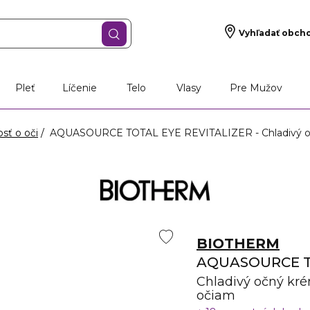
Vyhľadať obch
Pleť
Líčenie
Telo
Vlasy
Pre Mužov
osť o oči
AQUASOURCE TOTAL EYE REVITALIZER - Chladivý oč
BIOTHERM
AQUASOURCE T
Chladivý očný kr
očiam