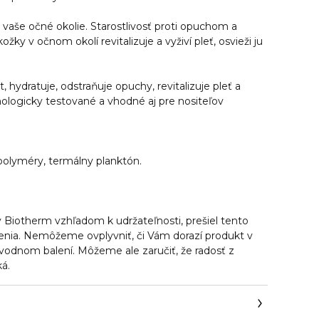
 vaše očné okolie. Starostlivosť proti opuchom a
y v očnom okolí revitalizuje a vyživí pleť, osvieži ju
, hydratuje, odstraňuje opuchy, revitalizuje pleť a
mologicky testované a vhodné aj pre nositeľov
, polyméry, termálny planktón.
 Biotherm vzhľadom k udržateľnosti, prešiel tento
enia. Nemôžeme ovplyvniť, či Vám dorazí produkt v
odnom balení. Môžeme ale zaručiť, že radosť z
á.