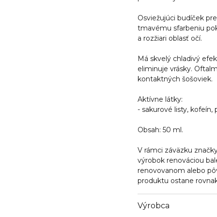
Osviežujúci budíček pre
tmavému sfarbeniu pokožk
a rozžiari oblasť očí.
Má skvelý chladivý efekt
eliminuje vrásky. Oftal
kontaktných šošoviek.
Aktívne látky:
- sakurové listy, kofeín
Obsah:
50 ml.
V rámci záväzku značky
výrobok renováciou bal
renovovanom alebo pôv
produktu ostane rovnak
Výrobca