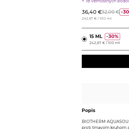
18 vernostných bodo
36,40 €
52,00 €
3
242,67 € / 100 ml
15 ML
30%
242,67 € / 100 ml
Popis
BIOTHERM
AQUASOURC
proti tmavým kruhom 