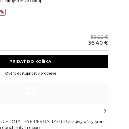
v
Ďakujeme za nákup!
0%
52,00 €
36,40 €
 PRIDAŤ DO KOŠÍKA 
 Ověřit dostupnost v prodejně 
E TOTAL EYE REVITALIZER - Chladivý očný krém
a opuchnutým očiam