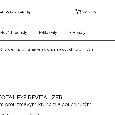
od
Váš darček
App
Môj košík
Nové Produkty
Exkluzivity
K Beauty
ný krém proti tmavým kruhom a opuchnutým očiam
OTAL EYE REVITALIZER
ém proti tmavým kruhom a opuchnutým