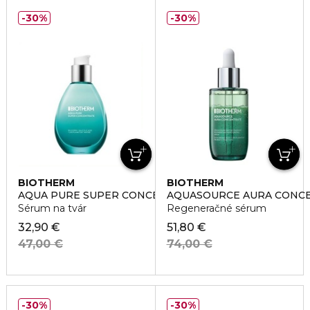
30%
30%
BIOTHERM
BIOTHERM
AQUA PURE SUPER CONCENTRATE
AQUASOURCE AURA CONC
Sérum na tvár
Regeneračné sérum
32,90 €
51,80 €
47,00 €
74,00 €
30%
30%