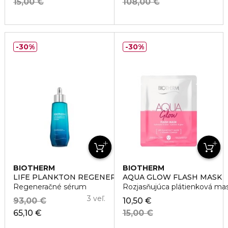
15,00 €
108,00 €
30%
30%
BIOTHERM
BIOTHERM
LIFE PLANKTON REGENERATING SERUM
AQUA GLOW FLASH MASK
Regeneračné sérum
Rozjasňujúca plátienková ma
3 veľ.
93,00 €
10,50 €
65,10 €
15,00 €