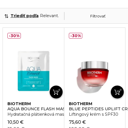
Triediť podľa
Relevantnosť
Filtrovať
30%
30%
BIOTHERM
BIOTHERM
AQUA BOUNCE FLASH MASK
BLUE PEPTIDES UPLIFT CR
Hydratačná plátienková maska
Liftingový krém s SPF30
10,50 €
75,60 €