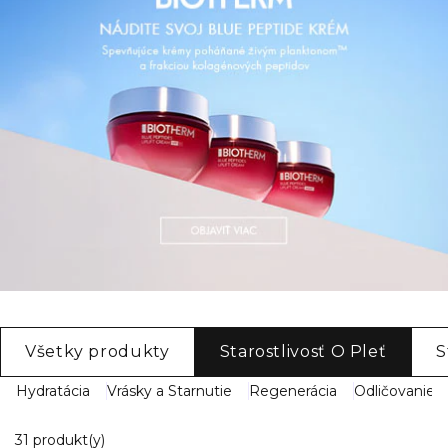
Všetky produkty
Starostlivosť O Pleť
S
Hydratácia
Vrásky a Starnutie
Regenerácia
Odličovanie a
11 Zobrazené produkty
31 produkt(y)