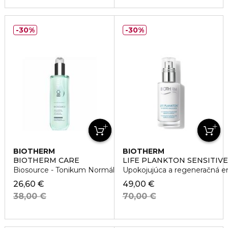
30%
30%
BIOTHERM
BIOTHERM
BIOTHERM CARE
LIFE PLANKTON SENSITIV
Biosource - Tonikum Normálna Až Zmiešaná Pleť
Upokojujúca a regeneračná e
26,60 €
49,00 €
38,00 €
70,00 €