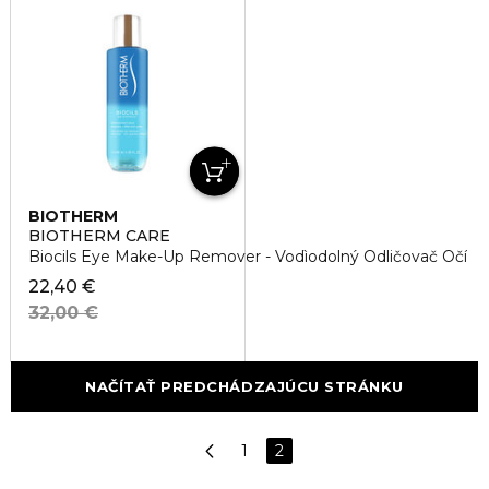
BIOTHERM
BIOTHERM CARE
Biocils Eye Make-Up Remover - Vodìodolný Odličovač Očí
22,40 €
32,00 €
NAČÍTAŤ PREDCHÁDZAJÚCU STRÁNKU
1
2