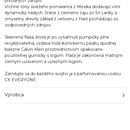
prírodných zdrojov.
Vrchné tóny sviežeho pomaranča z Mexika dodávajú vôni
dynamický nádych. Srdce z čierneho čaju zo Srí Lanky a
zmyselný drevitý základ z vetiveru z Haiti pochádzajú zo
zodpovedných zdrojov.
Sklenená fľaša, ktorá je po vytiahnutí pumpičky plne
recyklovateľná, vzdáva hold ikonickému pásiku spodnej
bielizne Calvin Klein prostredníctvom opakovane
použiteľnej gumičky s logom. Fľaša je zakončená matným
čiernym uzáverom a výrazným logom.
Zamilujte sa do každého svojho ja s parfumovanou vodou
CK EVERYONE.
Výrobca
Email
https://coty.cotyconsumeraffairs.com/