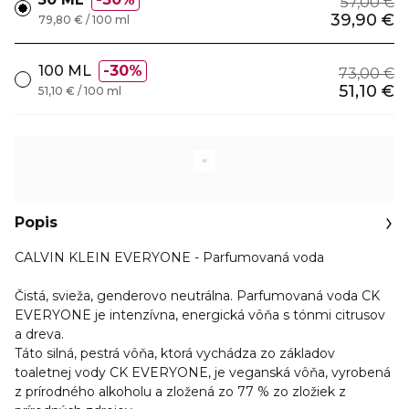
57,00 €
39,90 €
79,80 € / 100 ml
100 ML
30%
73,00 €
51,10 €
51,10 € / 100 ml
Popis
CALVIN KLEIN EVERYONE - Parfumovaná voda
Čistá, svieža, genderovo neutrálna. Parfumovaná voda CK
EVERYONE je
intenzívna, energická vôňa s tónmi citrusov
a dreva
.
Táto silná, pestrá vôňa, ktorá vychádza zo základov
toaletnej vody CK EVERYONE, je veganská vôňa, vyrobená
z prírodného alkoholu a zložená zo 77 % zo zložiek z