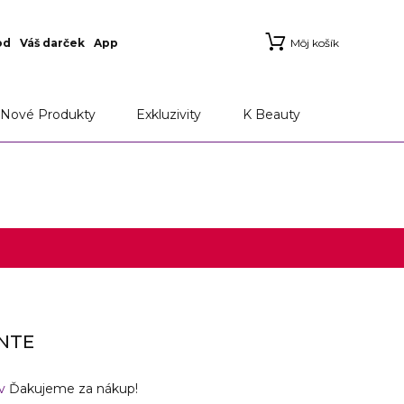
od
Váš darček
App
Môj košík
Nové Produkty
Exkluzivity
K Beauty
NTE
ov
Ďakujeme za nákup!