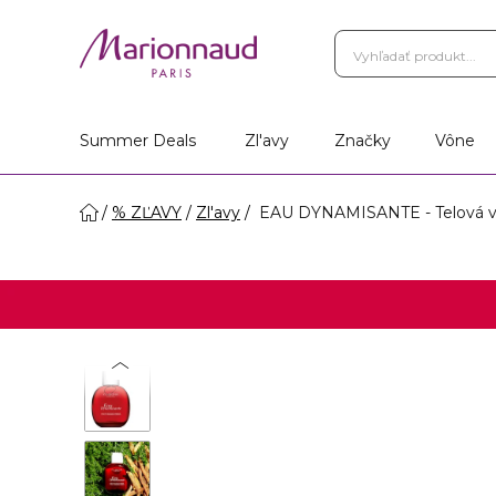
Summer Deals
Zl'avy
Značky
Vône
% ZĽAVY
Zl'avy
EAU DYNAMISANTE - Telová 