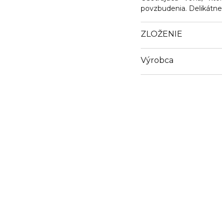
povzbudenia. Delikátne
ZLOŽENIE
Výrobca
Email
clarins.fr/service-client