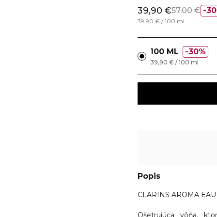
39,90 €
57,00 €
3
39,90 € / 100 ml
100 ML
30%
39,90 € / 100 ml
Popis
CLARINS AROMA EAU 
Ošetrujúca vôňa, kt