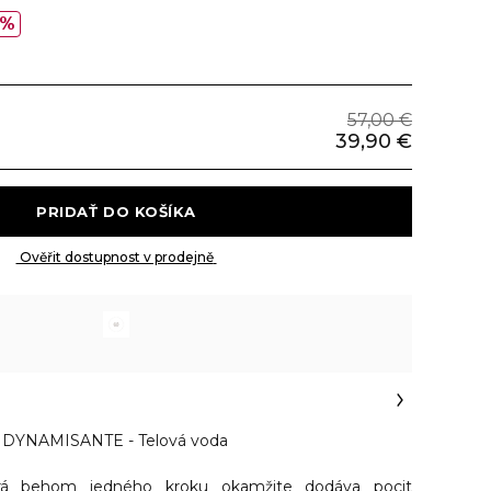
0%
57,00 €
39,90 €
 PRIDAŤ DO KOŠÍKA 
 Ověřit dostupnost v prodejně 
DYNAMISANTE - Telová voda
orá behom jedného kroku okamžite dodáva pocit