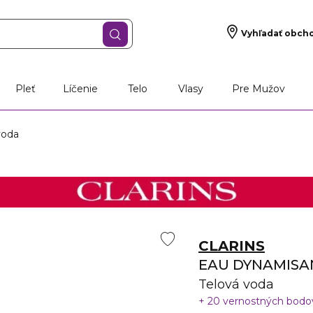
Vyhľadať obch
Pleť
Líčenie
Telo
Vlasy
Pre Mužov
voda
CLARINS
EAU DYNAMISA
Telová voda
20 vernostných bod