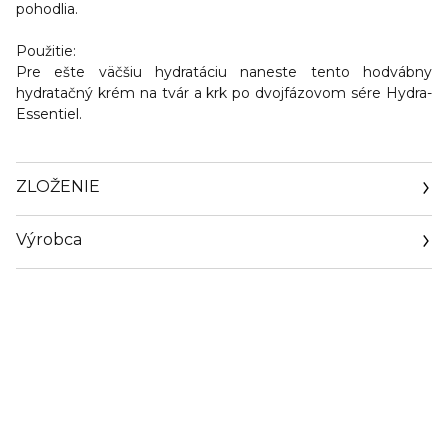
pohodlia.
Použitie:
Pre ešte väčšiu hydratáciu naneste tento hodvábny
hydratačný krém na tvár a krk po dvojfázovom sére Hydra-
Essentiel.
ZLOŽENIE
Výrobca
Email
clarins.fr/service-client