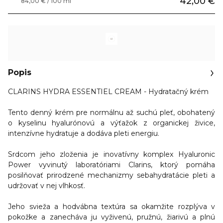
42,00 €
84,00 € / 100 ml
Popis
CLARINS HYDRA ESSENTIEL CREAM - Hydratačný krém
Tento denný krém pre normálnu až suchú pleť, obohatený
o kyselinu hyalurónovú a výťažok z organickej živice,
intenzívne hydratuje a dodáva pleti energiu.
Srdcom jeho zloženia je inovatívny komplex Hyaluronic
Power vyvinutý laboratóriami Clarins, ktorý pomáha
posilňovať prirodzené mechanizmy sebahydratácie pleti a
udržovať v nej vlhkosť.
Jeho svieža a hodvábna textúra sa okamžite rozplýva v
pokožke a zanecháva ju vyživenú, pružnú, žiarivú a plnú