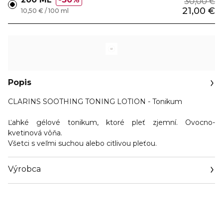
30,00 €
21,00 €
10,50 € / 100 ml
Popis
CLARINS SOOTHING TONING LOTION - Tonikum
Ľahké gélové tonikum, ktoré pleť zjemní. Ovocno-
kvetinová vôňa.
Všetci s veľmi suchou alebo citlivou pleťou.
Výrobca
Email
clarins.fr/service-client