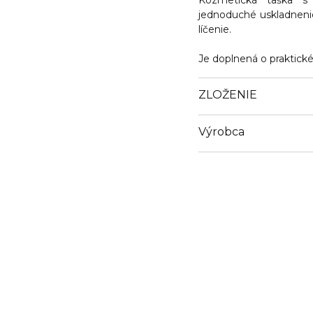
Kozmetická taška s
jednoduché uskladnenie
líčenie.
Je doplnená o praktické
ZLOŽENIE
Výrobca
Email
petr.horacek1@corvent