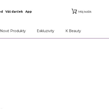
od
Váš darček
App
Môj košík
Nové Produkty
Exkluzivity
K Beauty