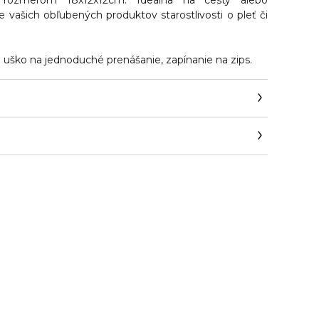
 rozmerom 18x12x12cm. Ideálna na cesty alebo
 vašich obľubených produktov starostlivosti o pleť či
 uško na jednoduché prenášanie, zapínanie na zips.
iveconcept.cz