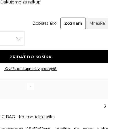
v
Ďakujeme za nákup!
Zobrazť ako:
Zoznam
Mriežka
 PRIDAŤ DO KOŠÍKA 
 Ověřit dostupnost v prodejně 
 BAG - Kozmetická taška