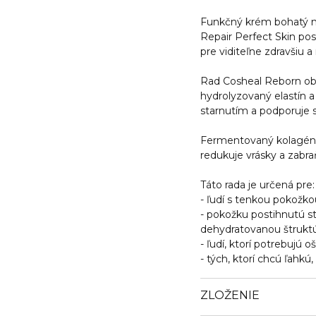
Funkčný krém bohatý na 
Repair Perfect Skin pos
pre viditeľne zdravšiu a
Rad Cosheal Reborn ob
hydrolyzovaný elastín 
starnutím a podporuje s
Fermentovaný kolagén –
redukuje vrásky a zabra
Táto rada je určená pre:
- ľudí s tenkou pokožko
- pokožku postihnutú st
dehydratovanou štrukt
- ľudí, ktorí potrebujú
- tých, ktorí chcú ľahkú
ZLOŽENIE