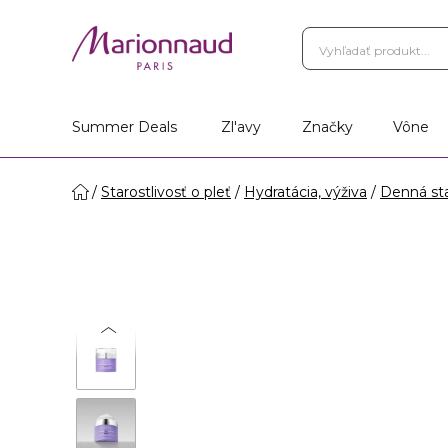
Summer Deals
Zl'avy
Značky
Vône
Starostlivosť o pleť
Hydratácia, výživa
Denná sta