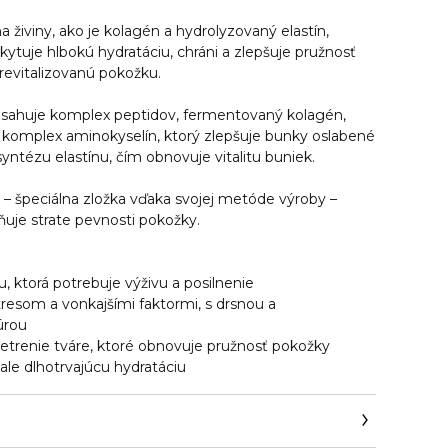
živiny, ako je kolagén a hydrolyzovaný elastín,
kytuje hlbokú hydratáciu, chráni a zlepšuje pružnosť
 revitalizovanú pokožku.
sahuje komplex peptidov, fermentovaný kolagén,
a komplex aminokyselín, ktorý zlepšuje bunky oslabené
yntézu elastínu, čím obnovuje vitalitu buniek.
 špeciálna zložka vďaka svojej metóde výroby –
ňuje strate pevnosti pokožky.
u, ktorá potrebuje výživu a posilnenie
resom a vonkajšími faktormi, s drsnou a
úrou
 ošetrenie tváre, ktoré obnovuje pružnosť pokožky
, ale dlhotrvajúcu hydratáciu