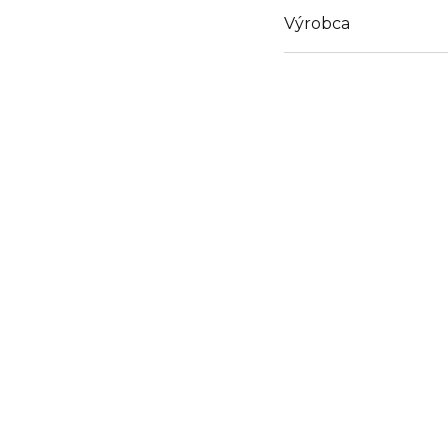
Výrobca
Email
icoslab@naver.com