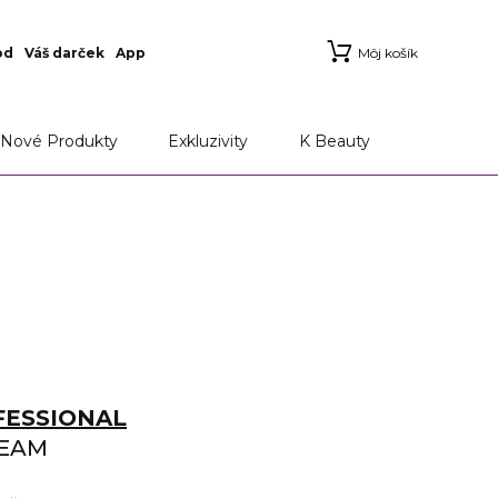
od
Váš darček
App
Môj košík
Nové Produkty
Exkluzivity
K Beauty
FESSIONAL
REAM