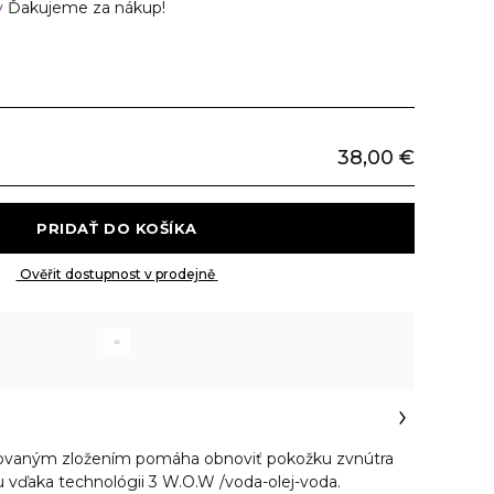
v
Ďakujeme za nákup!
38,00 €
 PRIDAŤ DO KOŠÍKA 
 Ověřit dostupnost v prodejně 
ovaným zložením pomáha obnoviť pokožku zvnútra
tu vďaka technológii 3 W.O.W /voda-olej-voda.