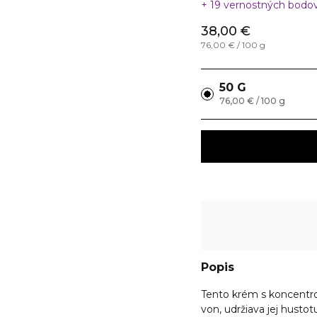
19 vernostných bodo
38,00 €
76,00 € / 100 g
50 G
76,00 € / 100 g
Popis
Tento krém s koncentr
von, udržiava jej husto