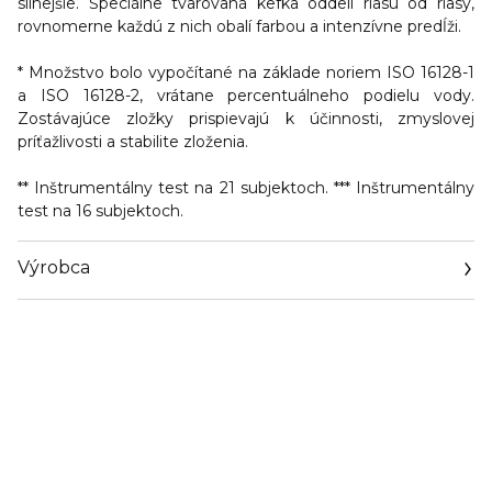
silnejšie. Špeciálne tvarovaná kefka oddelí riasu od riasy,
rovnomerne každú z nich obalí farbou a intenzívne predĺži.
* Množstvo bolo vypočítané na základe noriem ISO 16128-1
a ISO 16128-2, vrátane percentuálneho podielu vody.
Zostávajúce zložky prispievajú k účinnosti, zmyslovej
príťažlivosti a stabilite zloženia.
** Inštrumentálny test na 21 subjektoch. *** Inštrumentálny
test na 16 subjektoch.
Výrobca
Email
https://www.dior.com/en_cz/beauty/contact-parfum