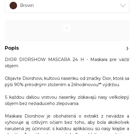
Brown
Popis
DIOR DIORSHOW MASCARA 24 H - Maskara pre väčší
objem
Objavte Diorshow, kultovú riasenku od značky Dior, ktorá sa
pýši 90% prírodným zložením a 24hodinovou** výdržou.
S každou ďalšou vrstvou riasenky
získavajú riasy veľkolepý
objem bez nežiaduceho zlepovania.
Maskara Diorshow je obohatená o extrakt z nevädze a
vyhovuje aj citlivým očiam bez toho, aby bola akokoľvek
narušená jej účinnosť: s každou aplikáciou sú riasy krajšie a