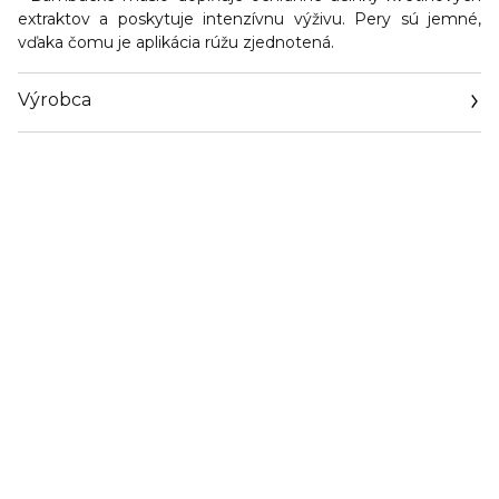
extraktov a poskytuje intenzívnu výživu. Pery sú jemné,
vďaka čomu je aplikácia rúžu zjednotená.
Výrobca
Email
https://www.dior.com/en_cz/beauty/contact-parfum