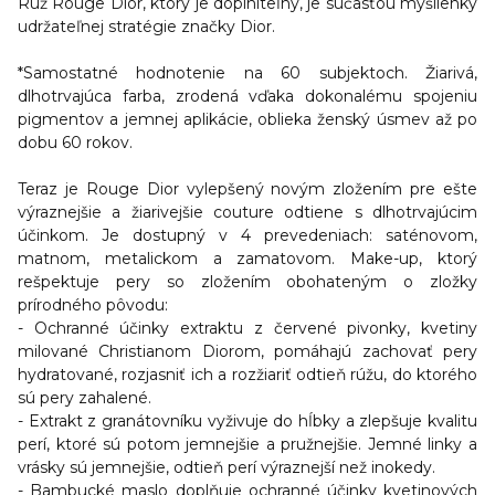
Rúž Rouge Dior, ktorý je doplniteľný, je súčasťou myšlienky
udržateľnej stratégie značky Dior.
*Samostatné hodnotenie na 60 subjektoch. Žiarivá,
dlhotrvajúca farba, zrodená vďaka dokonalému spojeniu
pigmentov a jemnej aplikácie, oblieka ženský úsmev až po
dobu 60 rokov.
Teraz je Rouge Dior vylepšený novým zložením pre ešte
výraznejšie a žiarivejšie couture odtiene s dlhotrvajúcim
účinkom. Je dostupný v 4 prevedeniach: saténovom,
matnom, metalickom a zamatovom. Make-up, ktorý
rešpektuje pery so zložením obohateným o zložky
prírodného pôvodu:
- Ochranné účinky extraktu z červené pivonk
y, kvetiny
milované Christianom Diorom, pomáhajú zachovať pery
hydratované, rozjasniť ich a rozžiariť odtieň rúžu, do ktorého
sú pery zahalené.
- Extrakt z granátovníku
vyživuje do hĺbky a zlepšuje kvalitu
perí, ktoré sú potom jemnejšie a pružnejšie. Jemné linky a
vrásky sú jemnejšie, odtieň perí výraznejší než inokedy.
- Bambucké maslo
doplňuje ochranné účinky kvetinových