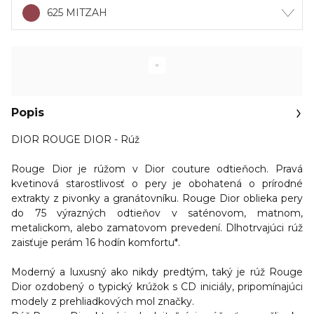
625 MITZAH
Popis
DIOR ROUGE DIOR - Rúž
Rouge Dior je rúžom v Dior couture odtieňoch. P
ravá
kvetinová starostlivosť o pery je obohatená o prírodné
extrakty z pivonky a granátovníku
. Rouge Dior oblieka pery
do 75 výrazných odtieňov v saténovom, matnom,
metalickom, alebo zamatovom prevedení. Dlhotrvajúci rúž
zaisťuje perám 16 hodín komfortu*.
Moderný a luxusný ako nikdy predtým, taký je rúž Rouge
Dior ozdobený o typický krúžok s CD iniciály, pripomínajúci
modely z prehliadkových mol značky.