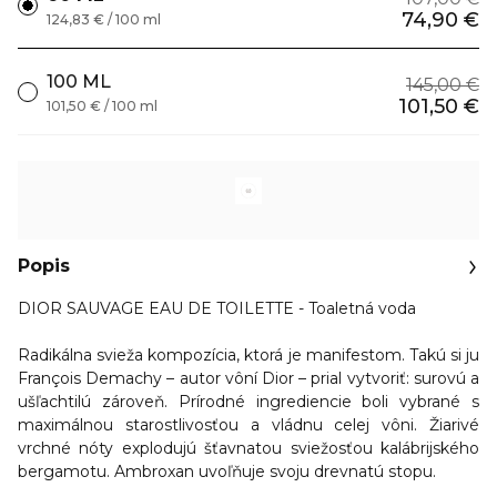
74,90 €
124,83 € / 100 ml
100 ML
145,00 €
101,50 €
101,50 € / 100 ml
Popis
DIOR SAUVAGE EAU DE TOILETTE - Toaletná voda
Radikálna svieža kompozícia, ktorá je manifestom.
Takú si ju
François Demachy – autor vôní Dior – prial vytvoriť: surovú a
ušľachtilú zároveň.
Prírodné ingrediencie boli vybrané s
maximálnou starostlivosťou a vládnu celej vôni.
Žiarivé
vrchné nóty explodujú šťavnatou sviežosťou kalábrijského
bergamotu. Ambroxan uvoľňuje svoju drevnatú stopu.