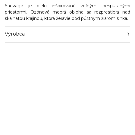
Sauvage je dielo inšpirované voľnými nespútanými
priestormi. Ozónová modrá obloha sa rozprestiera nad
skalnatou krajinou, ktorá žeravie pod púštnym žiarom slnka.
Výrobca
Email
https://www.dior.com/en_cz/beauty/contact-parfum