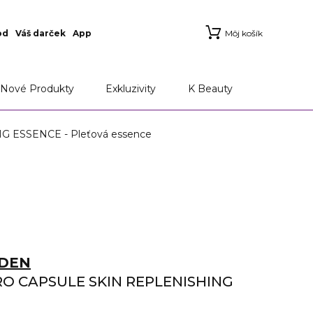
od
Váš darček
App
Môj košík
Nové Produkty
Exkluzivity
K Beauty
ESSENCE - Pleťová essence
RDEN
O CAPSULE SKIN REPLENISHING