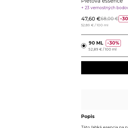
Pleťová essence
23 vernostných bodo
47,60 €
68,00 €
3
52,89 € / 100 ml
90 ML
30%
52,89 € / 100 ml
Popis
Táto ľahká esencia na 