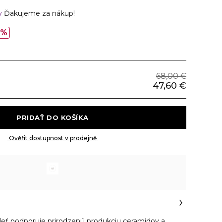
v
Ďakujeme za nákup!
0%
68,00 €
47,60 €
 PRIDAŤ DO KOŠÍKA 
 Ověřit dostupnost v prodejně 
pleť podporuje prirodzenú produkciu ceramidov a