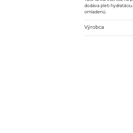
dodáva pleti hydratáciu.
omladenú.
Výrobca
Email
https://www.elizabeth