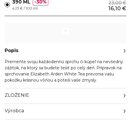
390 ML
30%
23,00 €
16,10 €
4,13 € / 100 ml
Popis
Premeňte svoju každodennú sprchu či kúpeľ na nevšedný
zážitok, na ktorý sa budete tešiť po celý deň. Prípravok na
sprchovanie Elizabeth Arden White Tea prevonia vašu
pokožku krásnou vôňou a poteší vaše zmysly.
ZLOŽENIE
Výrobca
Email
https://www.elizabetharden.com/