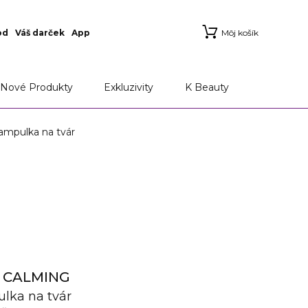
od
Váš darček
App
Môj košík
Nové Produkty
Exkluzivity
K Beauty
mpulka na tvár
A CALMING
lka na tvár