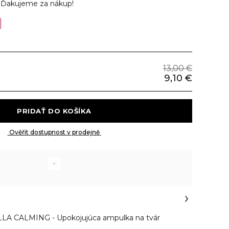
v
Ďakujeme za nákup!
13,00 €
9,10 €
 PRIDAŤ DO KOŠÍKA 
 Ověřit dostupnost v prodejně 
A CALMING - Upokojujúca ampulka na tvár