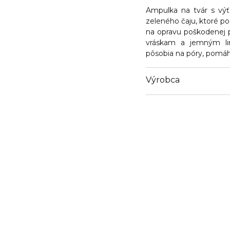
Ampulka na tvár s výť
zeleného čaju, ktoré po
na opravu poškodenej po
vráskam a jemným lin
pôsobia na póry, pomáh
Výrobca
Email
central@tradegate.es