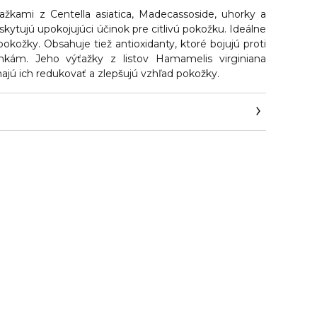
ažkami z Centella asiatica, Madecassoside, uhorky a
skytujú upokojujúci účinok pre citlivú pokožku. Ideálne
kožky. Obsahuje tiež antioxidanty, ktoré bojujú proti
kám. Jeho výťažky z listov Hamamelis virginiana
ajú ich redukovať a zlepšujú vzhľad pokožky.