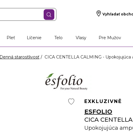
Vyhľadať obch
Pleť
Líčenie
Telo
Vlasy
Pre Mužov
Denná starostlivosť
CICA CENTELLA CALMING - Upokojujúca a
EXKLUZIVNĚ
ESFOLIO
CICA CENTELL
Upokojujúca ampu