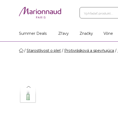
Summer Deals
Zl'avy
Značky
Vône
Starostlivosť o pleť
Protivrásková a spevňujúca