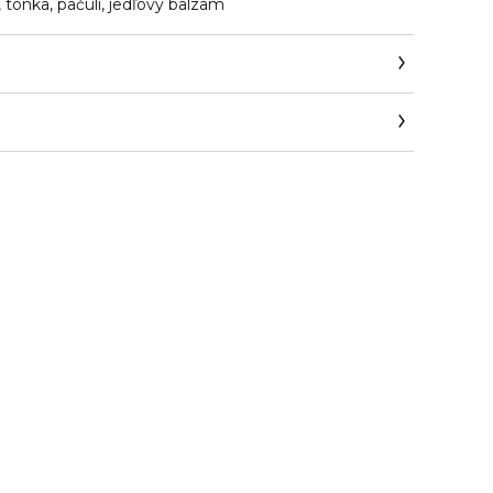
, tonka, pačuli, jedľový balzam