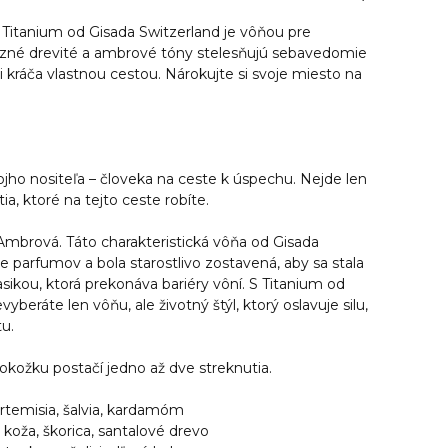
Titanium od Gisada Switzerland je vôňou pre
né drevité a ambrové tóny stelesňujú sebavedomie
i kráča vlastnou cestou. Nárokujte si svoje miesto na
jho nositeľa – človeka na ceste k úspechu. Nejde len
tia, ktoré na tejto ceste robíte.
Ambrová. Táto charakteristická vôňa od Gisada
e parfumov a bola starostlivo zostavená, aby sa stala
ikou, ktorá prekonáva bariéry vôní. S Titanium od
vyberáte len vôňu, ale životný štýl, ktorý oslavuje silu,
tu.
pokožku postačí jedno až dve streknutia.
artemisia, šalvia, kardamóm
 koža, škorica, santalové drevo