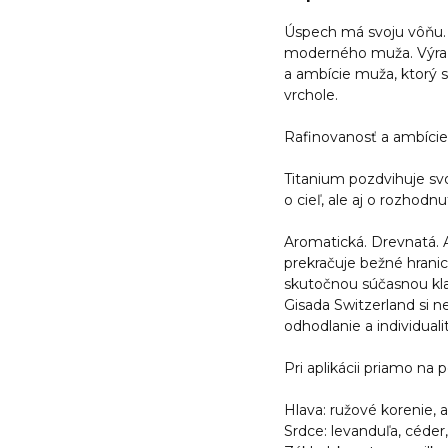
Úspech má svoju vôňu. 
moderného muža. Výraz
a ambície muža, ktorý s
vrchole.
Rafinovanosť a ambície
Titanium pozdvihuje svo
o cieľ, ale aj o rozhodnu
Aromatická. Drevnatá. 
prekračuje bežné hranic
skutočnou súčasnou klas
Gisada Switzerland si ne
odhodlanie a individuali
Pri aplikácii priamo na 
Hlava: ružové korenie, 
Srdce: levanduľa, céder,