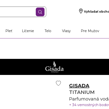
Vyhľadať obch
š darček
Vône
Starostlivosť o pleť
Líčen
Pleť
Líčenie
Telo
Vlasy
Pre Mužov
GISADA
TITANIUM
Parfumovaná vod
34 vernostných bod