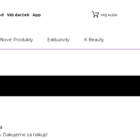
od
Váš darček
App
Môj košík
ie
Aplikácia Marionnaud
Možnosti doručenia a
Nové Produkty
Exkluzivity
K Beauty
a
ov
Ďakujeme za nákup!