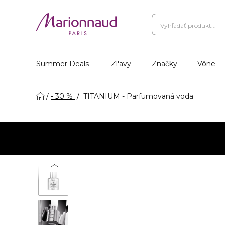
Vernostný Program
Vá
Vyhľadať obchod
Summer Deals
Zl'avy
Značky
Vône
- 30 %
TITANIUM - Parfumovaná voda