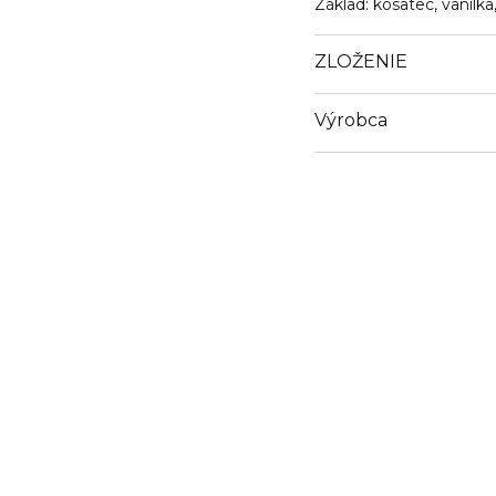
Základ: kosatec, vanilka
ZLOŽENIE
Výrobca
Email
support@gisada.com