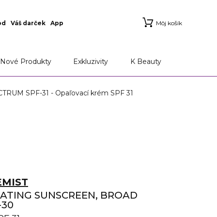
od
Váš darček
App
Môj košík
Nové Produkty
Exkluzivity
K Beauty
M SPF-31 - Opaľovací krém SPF 31
MIST
ATING SUNSCREEN, BROAD
-30