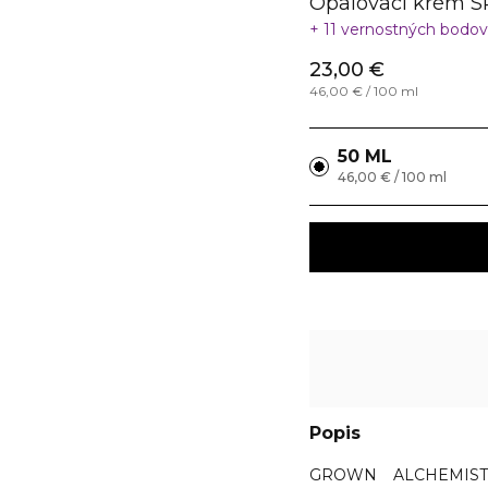
Opaľovací krém S
11 vernostných bodo
23,00 €
46,00 € / 100 ml
50 ML
46,00 € / 100 ml
Popis
GROWN ALCHEMIST