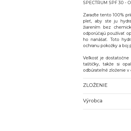
SPECTRUM SPF 30 - Op
Zaraďte tento 100% prír
pleť, aby ste ju hydr
žiarením bez chemický
odporúčajú používať 
ho nanášať. Toto hydr
ochranu pokožky a boj 
Veľkosť je dostatočne
taštičky, takže si op
odbúrateľné zloženie v 
ZLOŽENIE
Výrobca
Email
info@grownalchemist