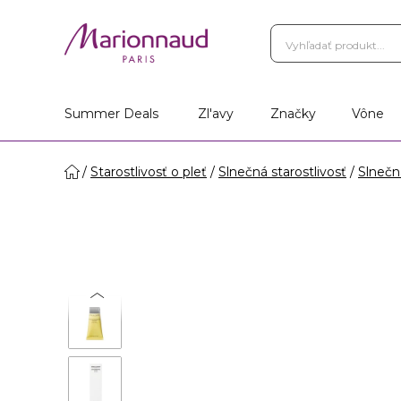
Summer Deals
Zl'avy
Značky
Vône
Starostlivosť o pleť
Slnečná starostlivosť
Slnečn