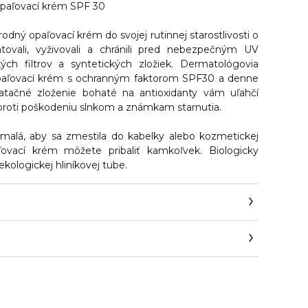
aľovací krém SPF 30
odný opaľovací krém do svojej rutinnej starostlivosti o
atovali, vyživovali a chránili pred nebezpečným UV
ch filtrov a syntetických zložiek. Dermatológovia
opaľovací krém s ochranným faktorom SPF30 a denne
atačné zloženie bohaté na antioxidanty vám uľahčí
proti poškodeniu slnkom a známkam starnutia.
 malá, aby sa zmestila do kabelky alebo kozmetickej
aľovací krém môžete pribaliť kamkoľvek. Biologicky
ekologickej hliníkovej tube.
.com