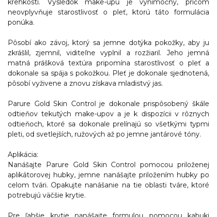
krehkosti. Výsledok make-upu je výnimočný, pričom
neovplyvňuje starostlivosť o pleť, ktorú táto formulácia
ponúka.
Pôsobí ako závoj, ktorý sa jemne dotýka pokožky, aby ju
zkrášlil, zjemnil, viditeľne vyplnil a rozžiaril. Jeho jemná
matná prášková textúra pripomína starostlivosť o pleť a
dokonale sa spája s pokožkou. Pleť je dokonale sjednotená,
pôsobí vyživene a znovu získava mladistvý jas.
Parure Gold Skin Control je dokonale prispôsobený škále
odtieňov tekutých make-upov a je k dispozícii v rôznych
odtieňoch, ktoré sa dokonale prelínajú so všetkými typmi
pleti, od svetlejších, ružových až po jemne jantárové tóny.
Aplikácia:
Nanášajte Parure Gold Skin Control pomocou priloženej
aplikátorovej hubky, jemne nanášajte priložením hubky po
celom tvári. Opakujte nanášanie na tie oblasti tváre, ktoré
potrebujú väčšie krytie.
Pre ľahšie krytie nanášajte formulou pomocou kabuki