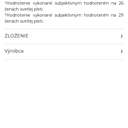
²Hodnotenie vykonané subjektívnym hodnotením na 26
ženách svetlej pleti.
³Hodnotenie vykonané subjektívnym hodnotením na 29
ženách svetlej pleti.
ZLOŽENIE
Výrobca
Email
https://www.guerlain.com/on/demandware.store/Sites-
Guerlain_UK-Site/en_GB/Contact-Show