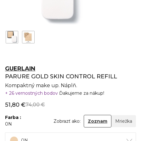
GUERLAIN
PARURE GOLD SKIN CONTROL REFILL
Kompaktný make up. Náplň.
26 vernostných bodov
Ďakujeme za nákup!
51,80 €
74,00 €
Farba
Zobrazť ako:
Zoznam
Mriežka
0N
0N