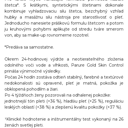
štetca*. S krátkymi, syntetickými štetinami dokonale
kombinuje vyhladzovaciu silu štetca, bezchybný vzhľad
hubky a masážnu silu nástroja pre starostlivosť o pleť.
Jednoducho nanesiete práškovú formulu štetcom a potom
ju kruhovými pohybmi aplikujte od stredu tváre smerom
von, aby sa make-up rovnomerne rozotrel.
*Predáva sa samostatne.
Okrem 24-hodinovej výdrže a neotierateľného zloženia
odolného voči vode a vlhkosti, Parure Gold Skin Control
prináša výnimočné výsledky.
Počas 24 hodín zostáva odtieň stabilný, farebné a textúrové
nedokonalosti sú opravené, pleť je matná, pokožka je
obklopená pohodlím a žiari.
Po 4 týždňoch ženy pozorovali na odhalenej pokožke:
jednotnejší tón pleti (+36 %), hladšiu pleť (+25 %), reguláciu
lesklých oblastí (+38 %) a zlepšenú kvalitu pokožky (+37 %).
¹Klinické hodnotenie a inštrumentálny test vykonaný na 26
ženách svetlej pleti.