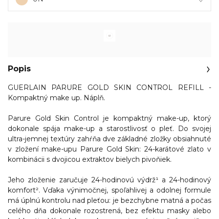
Popis
GUERLAIN PARURE GOLD SKIN CONTROL REFILL -
Kompaktný make up. Náplň.
Parure Gold Skin Control je kompaktný make-up, ktorý
dokonale
spája make-up a starostlivosť o pleť.
Do svojej
ultra-jemnej textúry zahŕňa dve základné zložky obsiahnuté
v zložení make-upu Parure Gold Skin: 24-karátové zlato v
kombinácii s dvojicou extraktov bielych pivoňiek.
Jeho zloženie zaručuje 24-hodinovú výdrž¹ a 24-hodinový
komfort². Vďaka výnimočnej, spoľahlivej a odolnej formule
má úplnú kontrolu nad pleťou: je bezchybne matná a počas
celého dňa dokonale rozostrená, bez efektu masky alebo