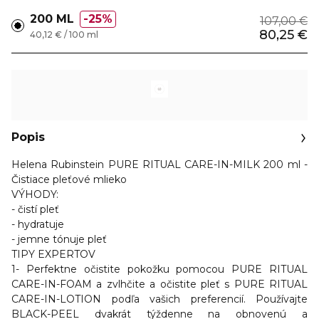
200 ML
25%
107,00 €
80,25 €
40,12 € / 100 ml
Popis
Helena Rubinstein PURE RITUAL CARE-IN-MILK 200 ml -
Čistiace pleťové mlieko
VÝHODY:
- čistí pleť
- hydratuje
- jemne tónuje pleť
TIPY EXPERTOV
1- Perfektne očistite pokožku pomocou PURE RITUAL
CARE-IN-FOAM a zvlhčite a očistite pleť s PURE RITUAL
CARE-IN-LOTION podľa vašich preferencií. Používajte
BLACK-PEEL dvakrát týždenne na obnovenú a