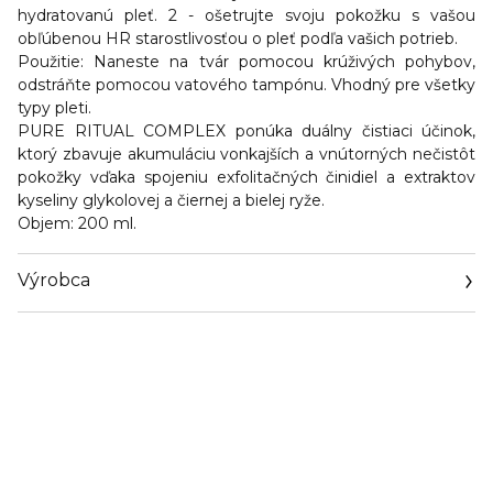
hydratovanú pleť. 2 - ošetrujte svoju pokožku s vašou
obľúbenou HR starostlivosťou o pleť podľa vašich potrieb.
Použitie:
Naneste na tvár pomocou krúživých pohybov,
odstráňte pomocou vatového tampónu. Vhodný pre všetky
typy pleti.
PURE RITUAL COMPLEX ponúka duálny čistiaci účinok,
ktorý zbavuje akumuláciu vonkajších a vnútorných nečistôt
pokožky vďaka spojeniu exfolitačných činidiel a extraktov
kyseliny glykolovej a čiernej a bielej ryže.
Objem:
200 ml.
Výrobca
Email
cz.sirowa@sirowa.com