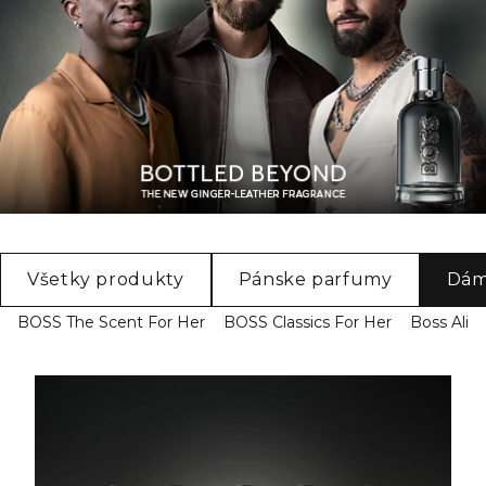
Všetky produkty
Pánske parfumy
Dám
BOSS The Scent For Her
BOSS Classics For Her
Boss Aliv