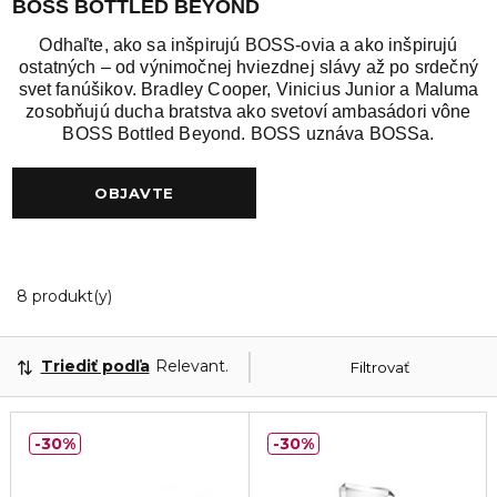
BOSS BOTTLED BEYOND
Odhaľte, ako sa inšpirujú BOSS-ovia a ako inšpirujú
ostatných – od výnimočnej hviezdnej slávy až po srdečný
svet fanúšikov. Bradley Cooper, Vinicius Junior a Maluma
zosobňujú ducha bratstva ako svetoví ambasádori vône
BOSS Bottled Beyond. BOSS uznáva BOSSa.
OBJAVTE
8 Zobrazené produkty
8 produkt(y)
Triediť podľa
Relevantnosť
Filtrovať
30%
30%