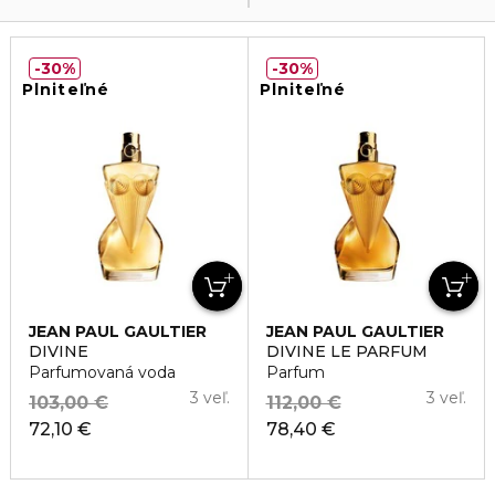
30%
30%
Plniteľné
Plniteľné
JEAN PAUL GAULTIER
JEAN PAUL GAULTIER
DIVINE
DIVINE LE PARFUM
Parfumovaná voda
Parfum
3 veľ.
3 veľ.
103,00 €
112,00 €
72,10 €
78,40 €