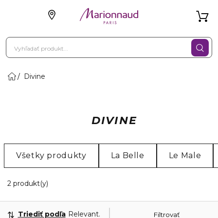
Divine
DIVINE
Všetky produkty
La Belle
Le Male
2 Zobrazené produkty
2 produkt(y)
Triediť podľa
Relevantnosť
Filtrovať