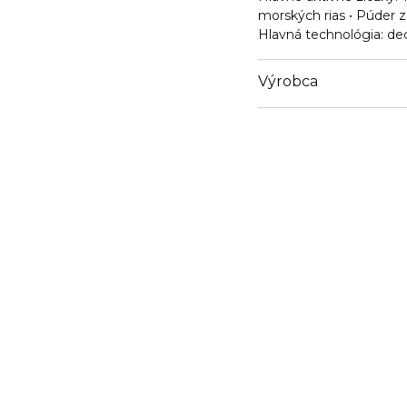
morských rias • Púder z
Hlavná technológia: d
Výrobca
Email
pkorejsova@cs.estee.