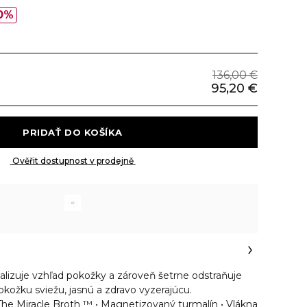
0%
136,00 €
95,20 €
 PRIDAŤ DO KOŠÍKA 
 Ověřit dostupnost v prodejně 
alizuje vzhľad pokožky a zároveň šetrne odstraňuje
kožku sviežu, jasnú a zdravo vyzerajúcu.
The Miracle Broth ™ • Magnetizovaný turmalín • Vlákna