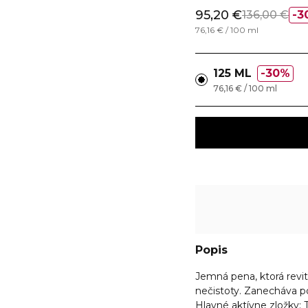
95,20 €
136,00 €
3
76,16 € / 100 ml
125 ML
30%
76,16 € / 100 ml
Popis
Jemná pena, ktorá revit
nečistoty. Zanecháva po
Hlavné aktívne zložky: 