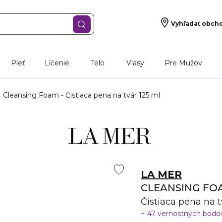
Vyhľadať obch
Pleť
Líčenie
Telo
Vlasy
Pre Mužov
Cleansing Foam - Čistiaca pena na tvár 125 ml
LA MER
CLEANSING FO
Čistiaca pena na t
47 vernostných bod