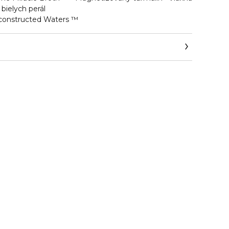
 bielych perál
econstructed Waters ™
com