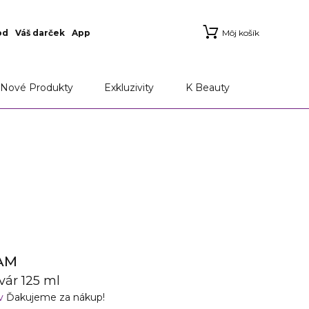
od
Váš darček
App
Môj košík
Nové Produkty
Exkluzivity
K Beauty
AM
vár 125 ml
ov
Ďakujeme za nákup!