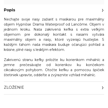
Popis
Nechajte svoje riasy zažiariť s maskarou pre maximálny
objem Hypnôse Drama Waterproof od Lancôme. Objem v
jedinom kroku. Naša zakrivená kefka s extra veľkým
objemom pre dokonalý kontakt s riasami vytvára
maximálny objem a riasy, ktoré vyzerajú hustejšie. S
každým ťahom naša maskara buduje očarujúci pohľad a
krásne, plné riasy s lesklým efektom.
Zakrivenú stranu kefky priložte ku korienkom mihalníc a
jemne prečesávajte od korienkov ku končekom
cikcakovým pohybom. Otočte kefku a pomocou špičiek
štetiniek upravte, oddeľte a zvýraznite vzhľad mihalníc.
ZLOŽENIE