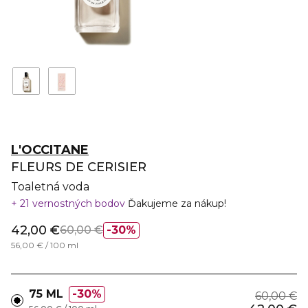
L'OCCITANE
FLEURS DE CERISIER
Toaletná voda
21 vernostných bodov
Ďakujeme za nákup!
42,00 €
60,00 €
30%
56,00 € / 100 ml
75 ML
30%
60,00 €