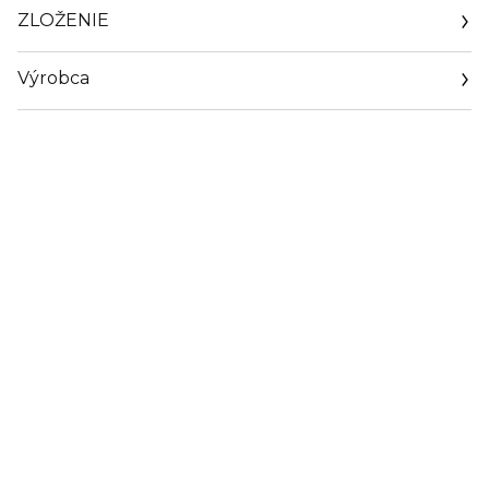
ZLOŽENIE
Výrobca
Email
https://group.loccitane.com/contact