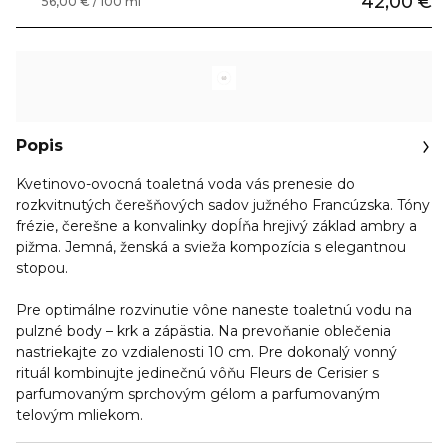
42,00 €
56,00 € / 100 ml
Popis
Kvetinovo-ovocná toaletná voda vás prenesie do
rozkvitnutých čerešňových sadov južného Francúzska. Tóny
frézie, čerešne a konvalinky dopĺňa hrejivý základ ambry a
pižma. Jemná, ženská a svieža kompozícia s elegantnou
stopou.
Pre optimálne rozvinutie vône naneste toaletnú vodu na
pulzné body – krk a zápästia. Na prevoňanie oblečenia
nastriekajte zo vzdialenosti 10 cm. Pre dokonalý vonný
rituál kombinujte jedinečnú vôňu Fleurs de Cerisier s
parfumovaným sprchovým gélom a parfumovaným
telovým mliekom.