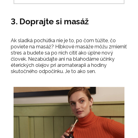
3. Doprajte si masáž
Ak sladká pochúťka nie je to, po čom túžite, čo
poviete na masáž? Hĺbkové masáže môžu zmierniť
stres a budete sa po nich cítiť ako úplne nový
človek. Nezabúdajte ani na blahodárne účinky
éterických olejov pri aromaterapii a hodiny
skutočného odpočinku. Je to ako sen.