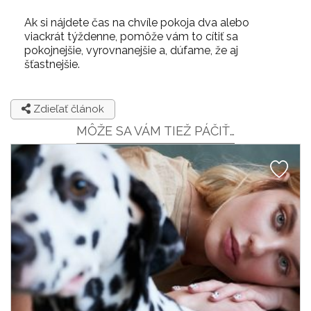
Ak si nájdete čas na chvíle pokoja dva alebo
viackrát týždenne, pomôže vám to cítiť sa
pokojnejšie, vyrovnanejšie a, dúfame, že aj
šťastnejšie.
Zdieľať článok
MÔŽE SA VÁM TIEŽ PÁČIŤ…