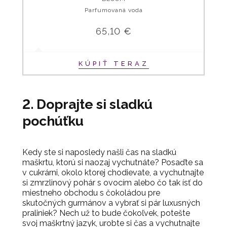
Parfumovaná voda
65,10 €
KÚPIŤ TERAZ
2. Doprajte si sladkú
pochúťku
Kedy ste si naposledy našli čas na sladkú
maškrtu, ktorú si naozaj vychutnáte? Posaďte sa
v cukrárni, okolo ktorej chodievate, a vychutnajte
si zmrzlinový pohár s ovocím alebo čo tak ísť do
miestneho obchodu s čokoládou pre
skutočných gurmánov a vybrať si pár luxusných
praliniek? Nech už to bude čokoľvek, potešte
svoj maškrtný jazyk, urobte si čas a vychutnajte