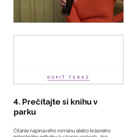
KÚPIŤ TERAZ
4. Prečítajte si knihu v
parku
Čítanie napínavého románu alebo krásneho
milostného príbehu je úžasný spôsob, ako