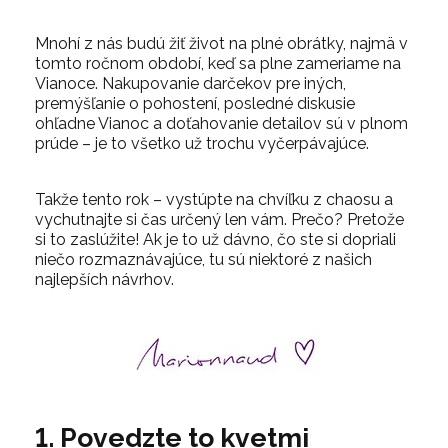
Mnohí z nás budú žiť život na plné obrátky, najmä v
tomto ročnom období, keď sa plne zameriame na
Vianoce. Nakupovanie darčekov pre iných,
premýšľanie o pohostení, posledné diskusie
ohľadne Vianoc a doťahovanie detailov sú v plnom
prúde – je to všetko už trochu vyčerpávajúce.
Takže tento rok – vystúpte na chvíľku z chaosu a
vychutnajte si čas určený len vám. Prečo? Pretože
si to zaslúžite! Ak je to už dávno, čo ste si dopriali
niečo rozmaznávajúce, tu sú niektoré z našich
najlepších návrhov.
1. Povedzte to kvetmi