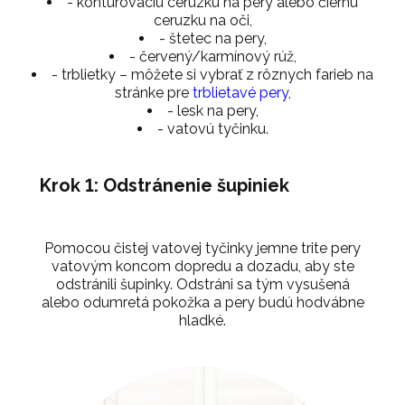
- kontúrovaciu ceruzku na pery alebo čiernu
ceruzku na oči,
- štetec na pery,
- červený/karmínový rúž,
- trblietky – môžete si vybrať z rôznych farieb na
stránke pre
trblietavé pery
,
- lesk na pery,
- vatovú tyčinku.
Krok 1: Odstránenie šupiniek
Pomocou čistej vatovej tyčinky jemne trite pery
vatovým koncom dopredu a dozadu, aby ste
odstránili šupinky. Odstráni sa tým vysušená
alebo odumretá pokožka a pery budú hodvábne
hladké.