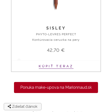
SISLEY
PHYTO-LEVRES PERFECT
Kontúrovacia ceruzka na pery
42,70 €
KÚPIŤ TERAZ
Ponuka make-upova na Marionnaud.sk
Zdieľať článok