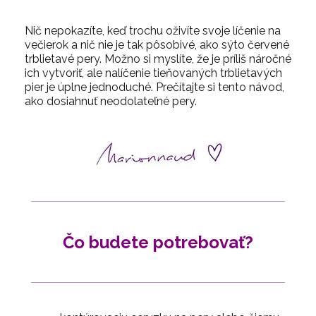
Nič nepokazíte, keď trochu oživíte svoje líčenie na
večierok a nič nie je tak pôsobivé, ako sýto červené
trblietavé pery. Možno si myslíte, že je príliš náročné
ich vytvoriť, ale nalíčenie tieňovaných trblietavých
pier je úplne jednoduché. Prečítajte si tento návod,
ako dosiahnuť neodolateľné pery.
Čo budete potrebovať?