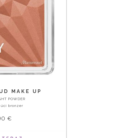
UD MAKE UP
GHT POWDER
úci bronzer
90 €