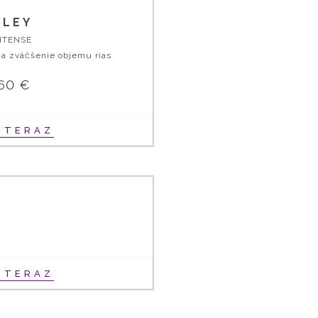
SLEY
NTENSE
 a zväčšenie objemu rias
,60 €
Ť TERAZ
Ť TERAZ