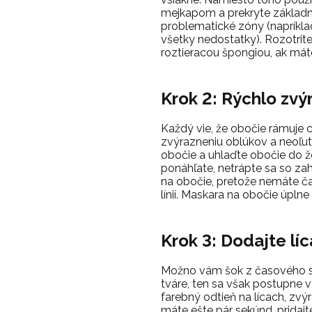
mejkapom a prekryte základn
problematické zóny (napríkl
všetky nedostatky). Rozotrit
roztieracou špongiou, ak mát
Krok 2: Rýchlo zvý
Každý vie, že obočie rámuje c
zvýrazneniu oblúkov a neoľut
obočie a uhlaďte obočie do ž
ponáhľate, netrápte sa so 
na obočie, pretože nemáte č
línií. Maskara na obočie úplne
Krok 3: Dodajte lí
Možno vám šok z časového s
tváre, ten sa však postupne vy
farebný odtieň na lícach, zvý
máte ešte pár sekúnd, pridajt