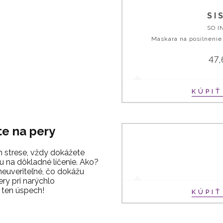
SI
SO I
Maskara na posilnenie
47
KÚPI
te na pery
 strese, vždy dokážete
su na dôkladné líčenie. Ako?
 neuveriteľné, čo dokážu
ry pri narýchlo
 ten úspech!
KÚPI