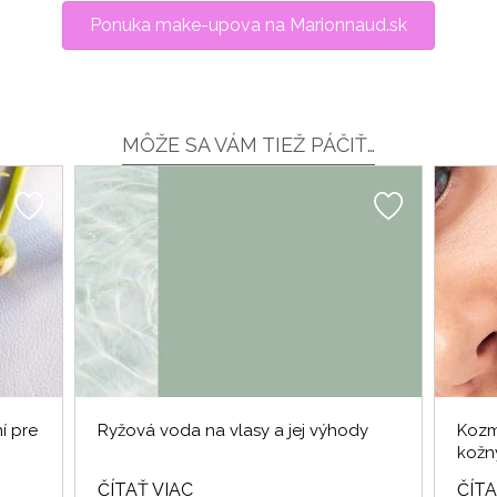
Ponuka make-upova na Marionnaud.sk
MÔŽE SA VÁM TIEŽ PÁČIŤ…
í pre
Ryžová voda na vlasy a jej výhody
Kozm
kožn
ČÍTAŤ VIAC
ČÍTA