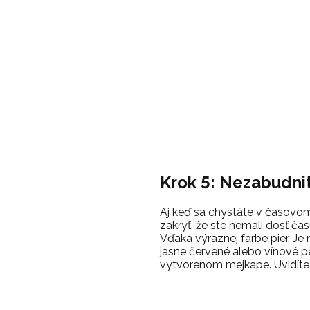
Krok 5: Nezabudni
Aj keď sa chystáte v časovom
zakryť, že ste nemali dosť ča
Vďaka výraznej farbe pier. Je
jasne červené alebo vínové pe
vytvorenom mejkape. Uvidíte