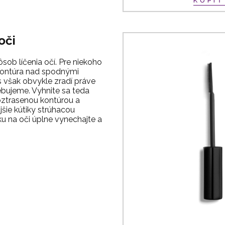
KÚPI
oči
ob líčenia očí. Pre niekoho
 kontúra nad spodnými
s však obvykle zradí práve
ebujeme. Vyhnite sa teda
ztrasenou kontúrou a
šie kútiky strúhacou
ku na oči úplne vynechajte a