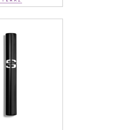
Ť TERAZ