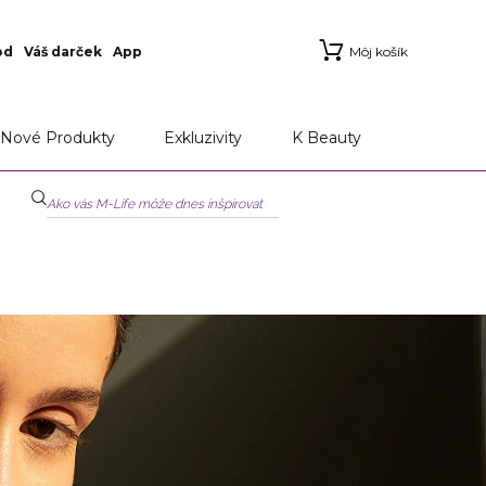
od
Váš darček
App
Môj košík
Nové Produkty
Exkluzivity
K Beauty