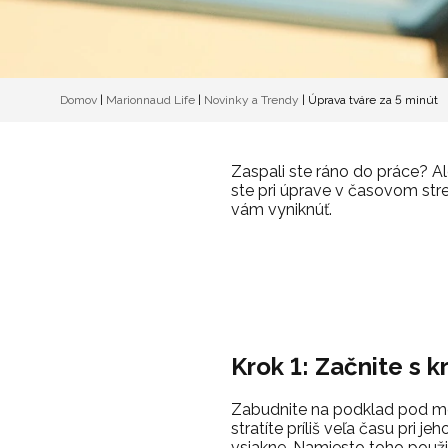
Domov
|
Marionnaud Life
|
Novinky a Trendy
|
Úprava tváre za 5 minút
Zaspali ste ráno do práce? Al
ste pri úprave v časovom st
vám vyniknúť.
Krok 1: Začnite s
Zabudnite na podklad pod me
stratíte príliš veľa času pri j
vsiakne. Namiesto toho použi