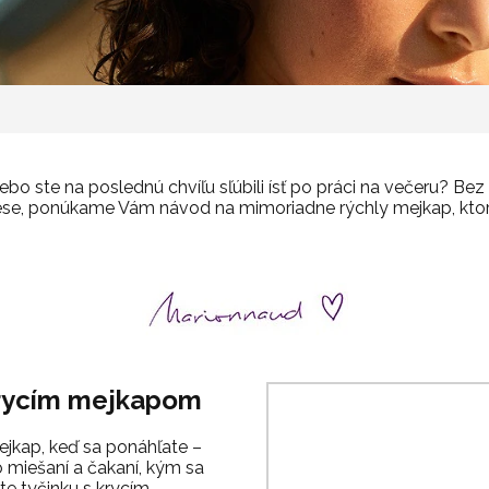
ebo ste na poslednú chvíľu sľúbili ísť po práci na večeru? Be
rese, ponúkame Vám návod na mimoriadne rýchly mejkap, ktor
 krycím mejkapom
jkap, keď sa ponáhľate –
eho miešaní a čakaní, kým sa
te tyčinku s krycím