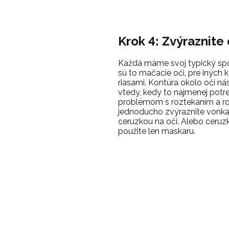
Krok 4: Zvýraznite 
Každá máme svoj typický spôs
sú to mačacie oči, pre iných
riasami. Kontúra okolo očí ná
vtedy, kedy to najmenej potr
problémom s roztekaním a ro
jednoducho zvýraznite vonkaj
ceruzkou na oči. Alebo ceruz
použite len maskaru.