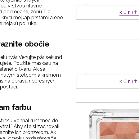
ou vrstvou hlavné
ad pod očami, zónu T a
KÚPI
e krycí mejkap prstami alebo
e nejakú po ruke.
raznite obočie
elú tvár. Venujte pár sekúnd
ujete. Použite maskaru na
elaného tvaru. Ak sa
zahnutým štetcom a krémom
as na opravu nepresných
KÚPI
 postačí.
cam farbu
tresu vohnal rumenec do
tratí. Aby ste si zachovali
raznite ich bronzerom. Ak
e aj kvapku rozjasňovača.