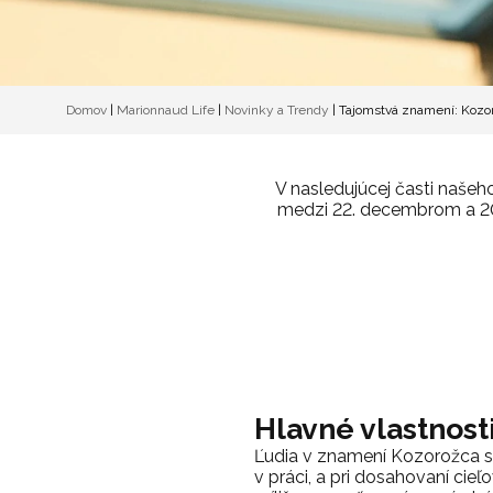
Domov
|
Marionnaud Life
|
Novinky a Trendy
|
Tajomstvá znamení: Kozo
V nasledujúcej časti našeh
medzi 22. decembrom a 20.
Hlavné vlastnost
Ľudia v znamení Kozorožca sú s
v práci, a pri dosahovaní cie