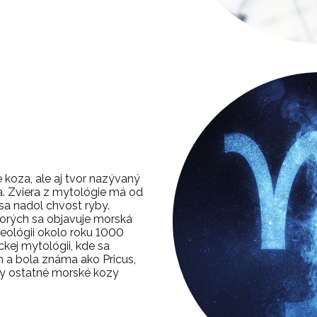
koza, ale aj tvor nazývaný
a. Zviera z mytológie má od
sa nadol chvost ryby.
ktorých sa objavuje morská
geológii okolo roku 1000
éckej mytológii, kde sa
oh a bola známa ako Pricus,
tky ostatné morské kozy