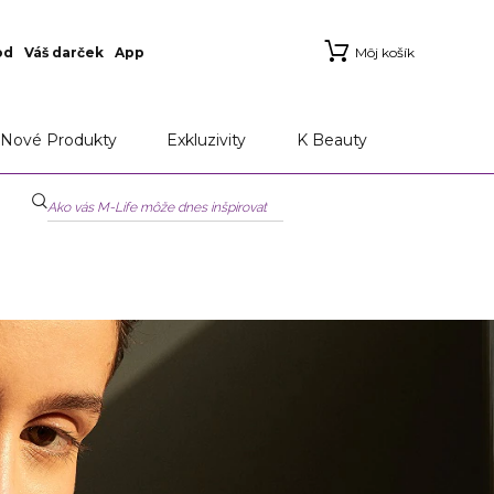
od
Váš darček
App
Môj košík
Nové Produkty
Exkluzivity
K Beauty