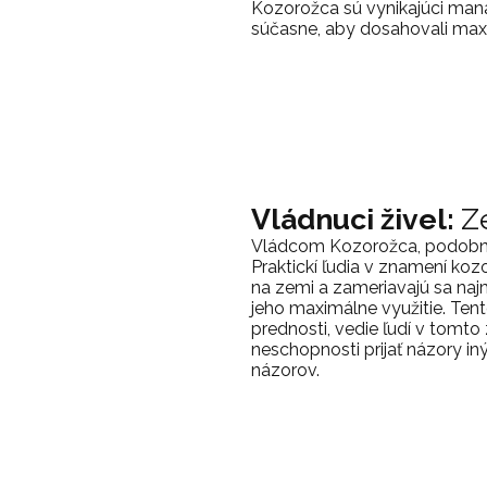
Kozorožca sú vynikajúci man
súčasne, aby dosahovali max
Vládnuci živel:
Z
Vládcom Kozorožca, podobne
Praktickí ľudia v znamení ko
na zemi a zameriavajú sa naj
jeho maximálne využitie. Tent
prednosti, vedie ľudí v tomto
neschopnosti prijať názory iných
názorov.