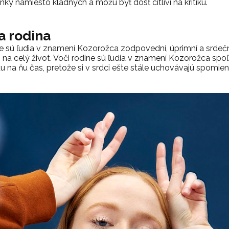
nky namiesto kladných a môžu byť dosť citliví na kritiku.
 a rodina
ne sú ľudia v znamení Kozorožca zodpovední, úprimní a srdečn
 na celý život. Voči rodine sú ľudia v znamení Kozorožca spoľah
jdu na ňu čas, pretože si v srdci ešte stále uchovávajú spomie