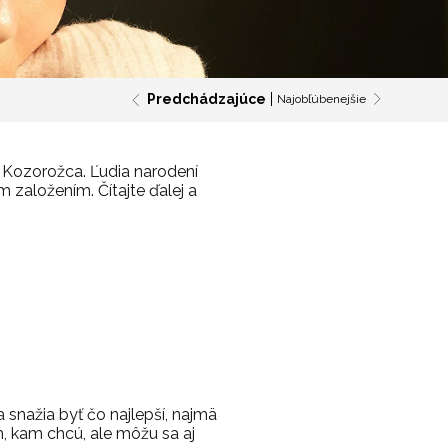
Predchádzajúce
Najobľúbenejšie
e Kozorožca. Ľudia narodení
založením. Čítajte ďalej a
a snažia byť čo najlepší, najmä
m, kam chcú, ale môžu sa aj