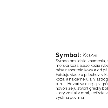
Symbol:
Koza
Symbolom tohto znamenia je 
morská koza alebo kozia ryb
pása nahor telo kozy a od pá
Existuje viacero príbehov, v 
koza, a nájdeme ju aj v astro
p. n. l. Hovorí sa o nej aj v gr
hovorí, že ju stvoril grécky b
ktorý zostal v mori, keď vše
vyšli na pevninu.