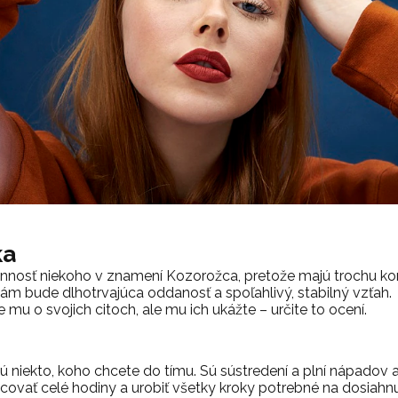
ka
lonnosť niekoho v znamení Kozorožca, pretože majú trochu k
m bude dlhotrvajúca oddanosť a spoľahlivý, stabilný vzťah. 
mu o svojich citoch, ale mu ich ukážte – určite to ocení.
 niekto, koho chcete do tímu. Sú sústredení a plní nápadov a
covať celé hodiny a urobiť všetky kroky potrebné na dosiahnu