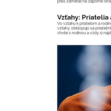
príliš zamerať na záporné strá
Vzťahy: Priatelia
Vo vzťahu k priateľom a rodi
vzťahy, obklopujú sa priateľmi
chvíle s rodinou a vždy si ná