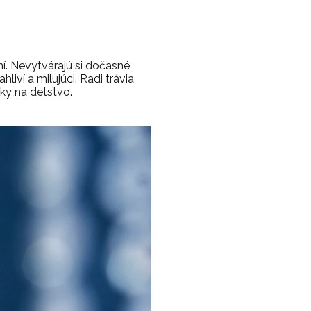
í. Nevytvárajú si dočasné
liví a milujúci. Radi trávia
nky na detstvo.