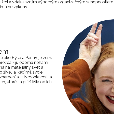
ažéri a vďaka svojim výborným organizačným schopnostiam d
imálne výkony.
em
 ako Býka a Panny, je zem.
zorožca žijú oboma nohami
mä na materiálny svet a
o živel, aj keď má svoje
 znamení aj k tvrdohlavosti a
, ktoré sa príliš líšia od ich