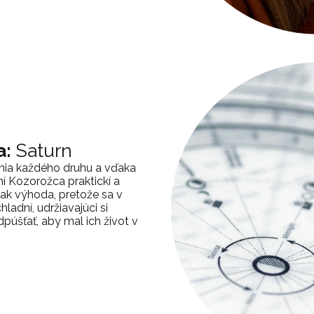
a:
Saturn
nia každého druhu a vďaka
í Kozorožca praktickí a
šak výhoda, pretože sa v
ladní, udržiavajúci si
dpúšťať, aby mal ich život v