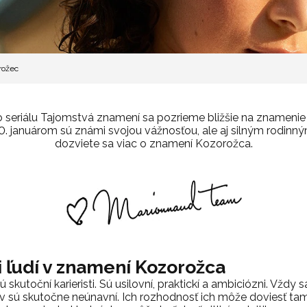
rožec
o seriálu Tajomstvá znamení sa pozrieme bližšie na znameni
 januárom sú známi svojou vážnosťou, ale aj silným rodinným 
dozviete sa viac o znamení Kozorožca.
i ľudí v znamení Kozorožca
kutoční karieristi. Sú usilovní, praktickí a ambiciózni. Vždy s
ľov sú skutočne neúnavní. Ich rozhodnosť ich môže doviesť ta