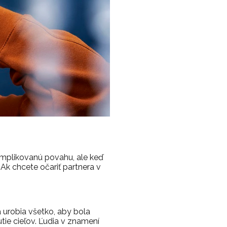
omplikovanú povahu, ale keď
Ak chcete očariť partnera v
 urobia všetko, aby bola
tie cieľov. Ľudia v znamení