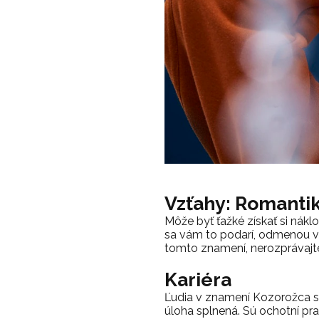
Vzťahy: Romanti
Môže byť ťažké získať si nák
sa vám to podarí, odmenou vá
tomto znamení, nerozprávajte 
Kariéra
Ľudia v znamení Kozorožca sú
úloha splnená. Sú ochotní pra