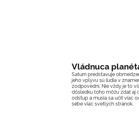
Vládnuca planét
Saturn predstavuje obmedze
jeho vplyvu sú ľudia v znamen
zodpovední. Nie vždy je to v
dôsledku toho môžu zdať aj ch
odstup a musia sa učiť viac o
sebe viac svetlých stránok.