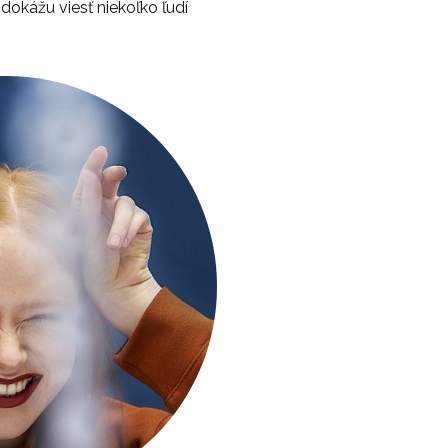
okážu viesť niekoľko ľudí