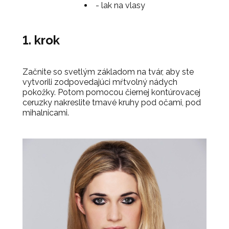
- lak na vlasy
1. krok
Začnite so svetlým základom na tvár, aby ste
vytvorili zodpovedajúci mŕtvolný nádych
pokožky. Potom pomocou čiernej kontúrovacej
ceruzky nakreslite tmavé kruhy pod očami, pod
mihalnicami.